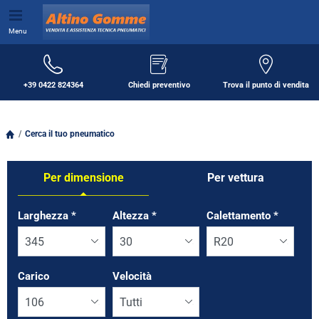
Menu
+39 0422 824364
Chiedi preventivo
Trova il punto di vendita
Cerca il tuo pneumatico
Per dimensione
Per vettura
Tab updated: Per dimensione
Larghezza
*
Altezza
*
Calettamento
*
Carico
Velocità