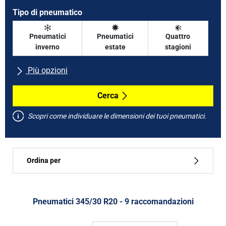
Tipo di pneumatico
Pneumatici
Pneumatici
Quattro
inverno
estate
stagioni
Più opzioni
Tutte le marche
Cerca
Scopri come individuare le dimensioni dei tuoi pneumatici.
Tipo di vettura
Ordina per
Run flat
Tipo di pneumatico
Pneumatici ‎345/30 R20 - 9 raccomandazioni
Tutti i tipi (9)