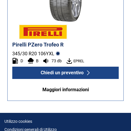
Pirelli PZero Trofeo R
345/30 R20
106
Y
XL
D
B
73 db
EPREL
Chiedi un preventivo
Maggiori informazioni
Utilizzo cookies
Condizioni generali di Utilizzo