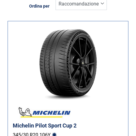
Inverno (0)
Ordina per
Estate (9)
Quattro stagioni (0)
Tipo di vettura
Tutti i tipi (9)
Auto (9)
4X4 (0)
Furgone (0)
Camper (0)
Run flat
Michelin Pilot Sport Cup 2
Runflat (0)
345/30 R20
106
Y