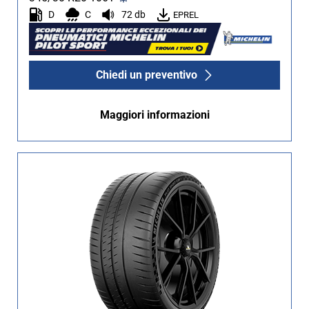
D
C
72 db
EPREL
Non Run flat (9)
Più opzioni
Chiedi un preventivo
Maggiori informazioni