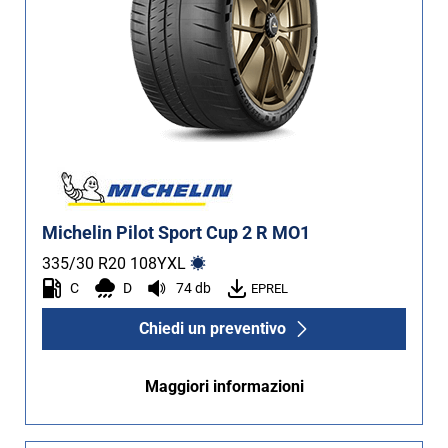
Michelin Pilot Sport Cup 2 R MO1
335/30 R20
108
Y
XL
C
D
74 db
EPREL
Chiedi un preventivo
Maggiori informazioni