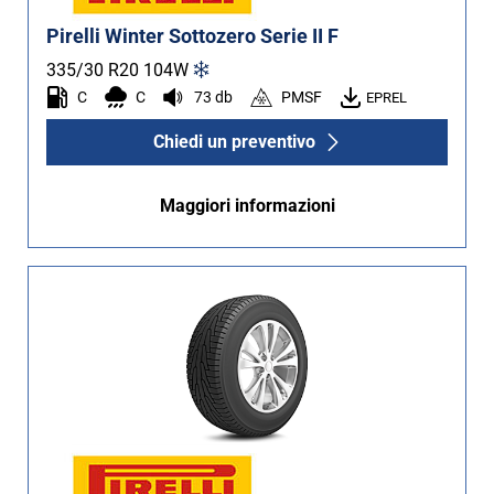
Pirelli Winter Sottozero Serie II F
335/30 R20
104
W
C
C
73 db
PMSF
EPREL
Chiedi un preventivo
Maggiori informazioni