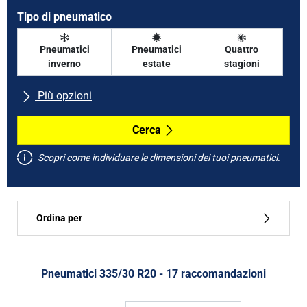
Tipo di pneumatico
Pneumatici
Pneumatici
Quattro
inverno
estate
stagioni
Più opzioni
Tutte le marche
Cerca
Scopri come individuare le dimensioni dei tuoi pneumatici.
Tipo di vettura
Ordina per
Run flat
Tipo di pneumatico
Pneumatici ‎335/30 R20 - 17 raccomandazioni
Tutti i tipi (17)