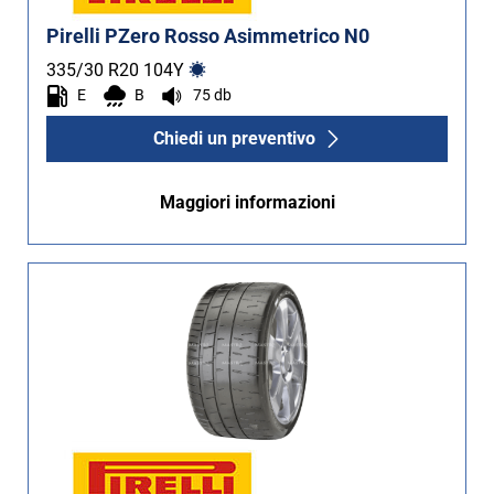
Pirelli PZero Rosso Asimmetrico N0
335/30 R20
104
Y
E
B
75 db
Chiedi un preventivo
Maggiori informazioni