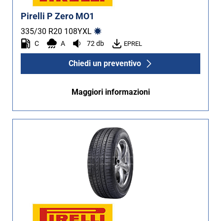
Pirelli P Zero MO1
335/30 R20
108
Y
XL
C
A
72 db
EPREL
Chiedi un preventivo
Maggiori informazioni