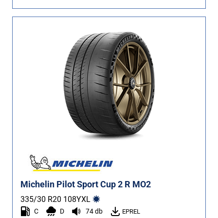
Michelin Pilot Sport Cup 2 R MO2
335/30 R20
108
Y
XL
C
D
74 db
EPREL