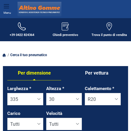
Menu
+39 0422 824364
Chiedi preventivo
Trova il punto di vendita
Cerca il tuo pneumatico
Per dimensione
Per vettura
Tab updated: Per dimensione
Larghezza
*
Altezza
*
Calettamento
*
Carico
Velocità