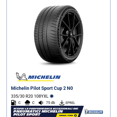
Michelin Pilot Sport Cup 2 N0
335/30 R20
108
Y
XL
C
C
75 db
EPREL