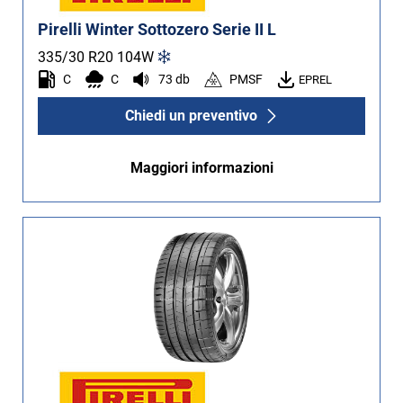
Pirelli Winter Sottozero Serie II L
335/30 R20
104
W
C
C
73 db
PMSF
EPREL
Chiedi un preventivo
Maggiori informazioni