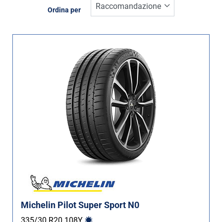
Inverno (2)
Ordina per
Estate (15)
Quattro stagioni (0)
Tipo di vettura
Tutti i tipi (17)
Auto (17)
4X4 (0)
Furgone (0)
Camper (0)
Run flat
Michelin Pilot Super Sport N0
Runflat (0)
335/30 R20
108
Y