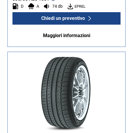
D
A
74 db
EPREL
Non Run flat (17)
Chiedi un preventivo
Più opzioni
Maggiori informazioni