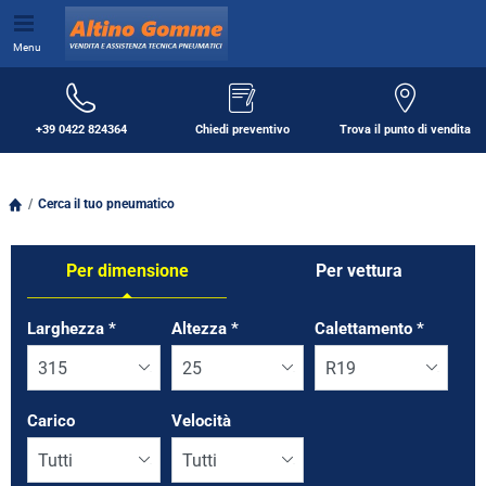
Menu
+39 0422 824364
Chiedi preventivo
Trova il punto di vendita
Cerca il tuo pneumatico
Per dimensione
Per vettura
Tab updated: Per dimensione
Larghezza
*
Altezza
*
Calettamento
*
Carico
Velocità