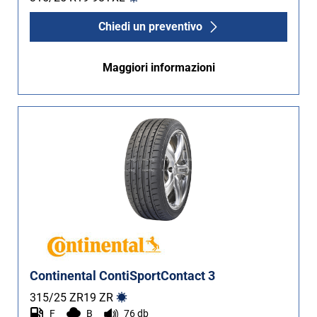
Non Run flat (4)
Chiedi un preventivo
Più opzioni
Maggiori informazioni
Continental ContiSportContact 3
315/25 ZR19
ZR
F
B
76 db