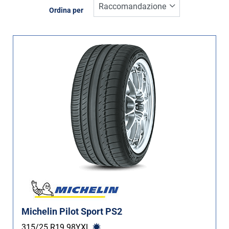
Inverno (0)
Ordina per
Estate (4)
Quattro stagioni (0)
Tipo di vettura
Tutti i tipi (4)
Auto (4)
4X4 (0)
Furgone (0)
Camper (0)
Run flat
Michelin Pilot Sport PS2
Runflat (0)
315/25 R19
98
Y
XL