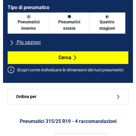
Tipo di pneumatico
Pneumatici
Pneumatici
Quattro
inverno
estate
stagioni
Più opzioni
Tutte le marche
Cerca
Scopri come individuare le dimensioni dei tuoi pneumatici.
Tipo di vettura
Ordina per
Run flat
Tipo di pneumatico
Pneumatici ‎315/25 R19 - 4 raccomandazioni
Tutti i tipi (4)