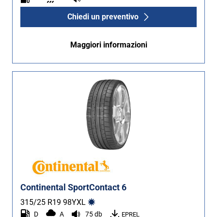
Chiedi un preventivo
Maggiori informazioni
Continental SportContact 6
315/25 R19
98
Y
XL
D
A
75 db
EPREL