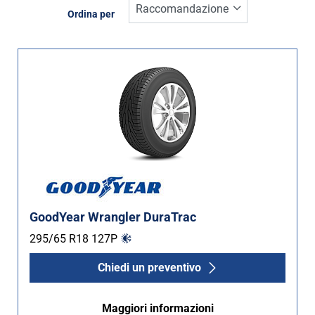
Inverno (0)
Ordina per
Estate (0)
Quattro stagioni (2)
Tipo di vettura
Tutti i tipi (2)
Auto (0)
4X4 (2)
Furgone (0)
GoodYear Wrangler DuraTrac
Camper (0)
295/65 R18
127
P
Chiedi un preventivo
Run flat
Maggiori informazioni
Runflat (0)