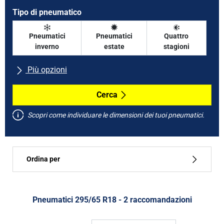
Tipo di pneumatico
Pneumatici
Pneumatici
Quattro
inverno
estate
stagioni
Più opzioni
Tutte le marche
Cerca
Scopri come individuare le dimensioni dei tuoi pneumatici.
Tipo di vettura
Ordina per
Run flat
Tipo di pneumatico
Pneumatici ‎295/65 R18 - 2 raccomandazioni
Tutti i tipi (2)