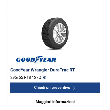
Non Run flat (2)
Più opzioni
GoodYear Wrangler DuraTrac RT
295/65 R18
127
Q
Chiedi un preventivo
Maggiori informazioni