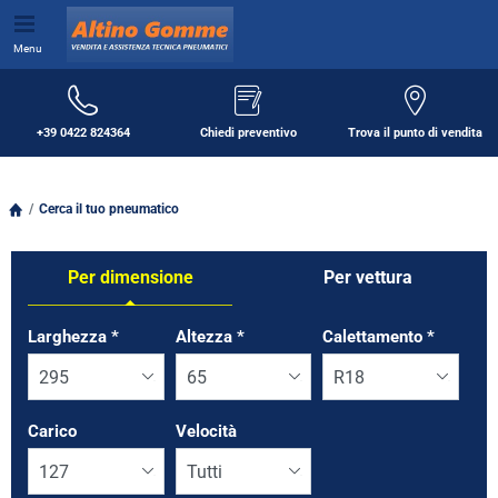
Menu
+39 0422 824364
Chiedi preventivo
Trova il punto di vendita
Cerca il tuo pneumatico
Per dimensione
Per vettura
Tab updated: Per dimensione
Larghezza
*
Altezza
*
Calettamento
*
Carico
Velocità