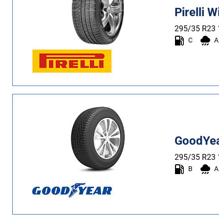
Pirelli 
295/35 R23
C
A
GoodYea
295/35 R23
B
A