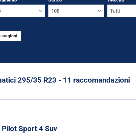
ttamento
*
Carico
Velocità
 stagioni
Run flat
tici ‎295/35 R23 - 11 raccomandazioni
 Pilot Sport 4 Suv