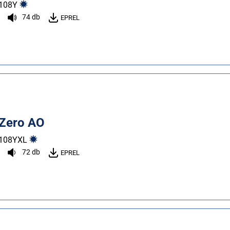
108
Y
74 db
EPREL
P Zero AO
108
Y
XL
72 db
EPREL