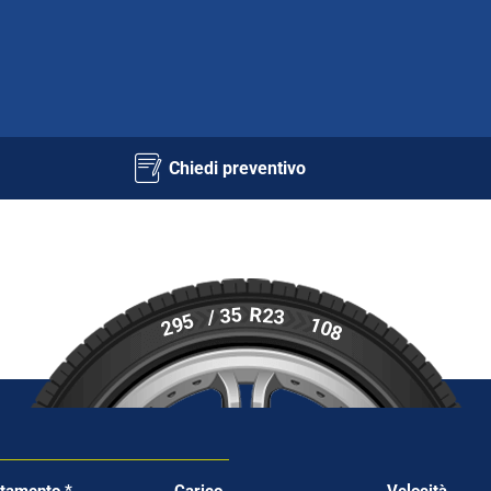
Chiedi preventivo
R23
/ 35
295
108