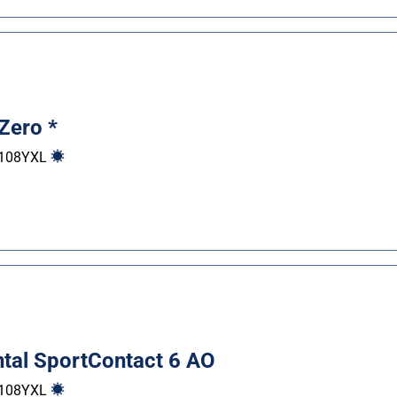
 Zero *
108
Y
XL
ntal SportContact 6 AO
108
Y
XL