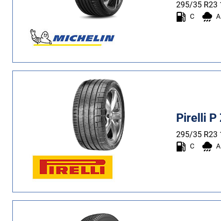
Estate (8)
295/35 R23
C
A
Quattro stagioni (0)
Tipo di vettura
Tutti i tipi (11)
Auto (9)
4X4 (2)
Pirelli 
Furgone (0)
295/35 R23
Camper (0)
C
A
Run flat
Runflat (0)
Non Run flat (11)