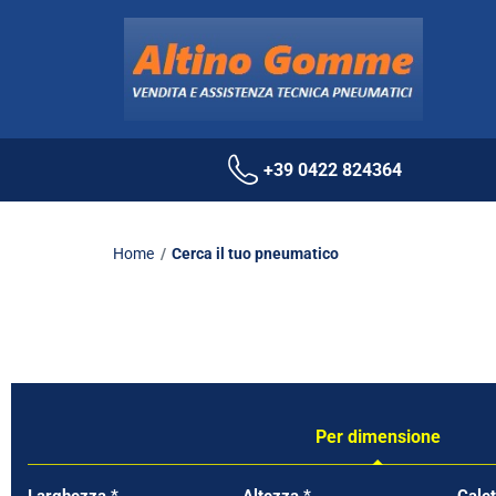
+39 0422 824364
Home
Cerca il tuo pneumatico
Per dimensione
Tab updated: Per dimensione