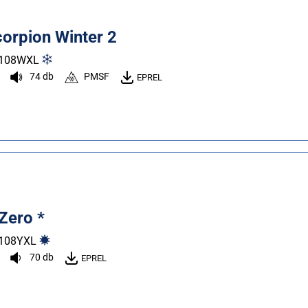
Scorpion Winter 2
108
W
XL
74 db
PMSF
EPREL
 Zero *
108
Y
XL
70 db
EPREL