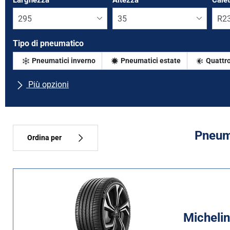
Larghezza
*
Altezza
*
Cale
Tipo di pneumatico
Pneumatici inverno
Pneumatici estate
Quattro
Più opzioni
Tutte le marche
Tipo di vettura
Pneuma
Ordina per
Tipo di pneumatico
Tutti i tipi (11)
Inverno (3)
Michelin