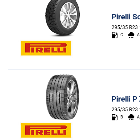
Più
Pirelli 
opzioni
295/35 R23
C
A
Pirelli P
295/35 R23
B
A