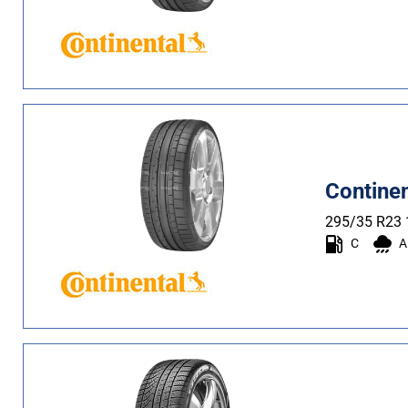
Contine
295/35 R23
C
A