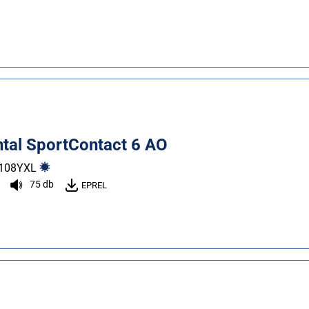
ntal SportContact 6 AO
108
Y
XL
75 db
EPREL