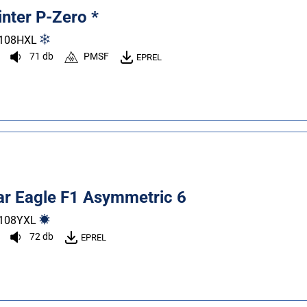
Winter P-Zero *
108
H
XL
71 db
PMSF
EPREL
r Eagle F1 Asymmetric 6
108
Y
XL
72 db
EPREL