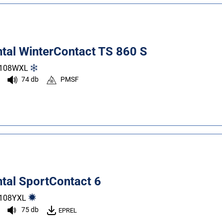
ntal WinterContact TS 860 S
108
W
XL
74 db
PMSF
tal SportContact 6
108
Y
XL
75 db
EPREL