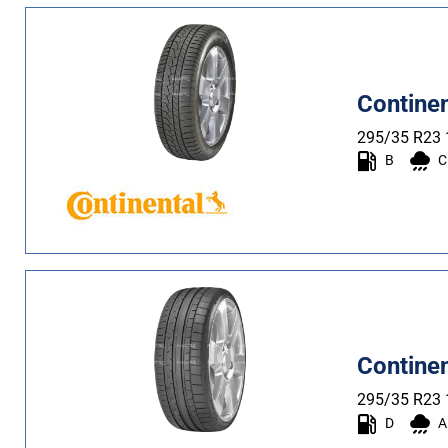
Contine
295/35 R23
B
C
Continen
295/35 R23
D
A