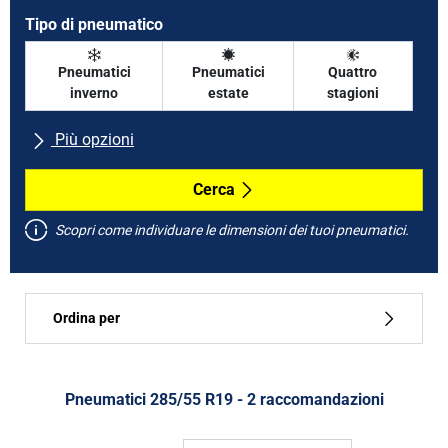
Tipo di pneumatico
Pneumatici
Pneumatici
Quattro
inverno
estate
stagioni
Più opzioni
Tutte le marche
Cerca
Scopri come individuare le dimensioni dei tuoi pneumatici.
Tipo di vettura
Ordina per
Run flat
Tipo di pneumatico
Pneumatici ‎285/55 R19 - 2 raccomandazioni
Tutti i tipi (2)