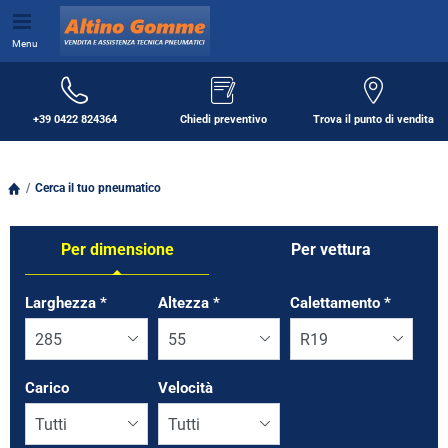
Menu
+39 0422 824364
Chiedi preventivo
Trova il punto di vendita
Cerca il tuo pneumatico
Per dimensione
Per vettura
Tab updated: Per dimensione
Larghezza
*
Altezza
*
Calettamento
*
Carico
Velocità