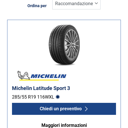
Inverno (0)
Ordina per
Estate (1)
Quattro stagioni (1)
Tipo di vettura
Tutti i tipi (2)
Auto (0)
4X4 (2)
Furgone (0)
Michelin Latitude Sport 3
Camper (0)
285/55 R19
116
W
XL
Chiedi un preventivo
Run flat
Maggiori informazioni
Runflat (0)