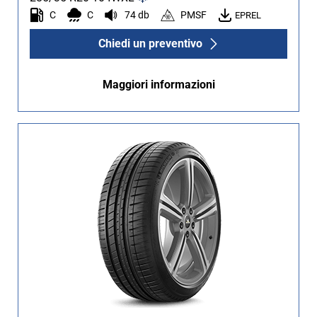
C
C
74 db
PMSF
EPREL
Non Run flat (82)
Chiedi un preventivo
Più opzioni
Maggiori informazioni