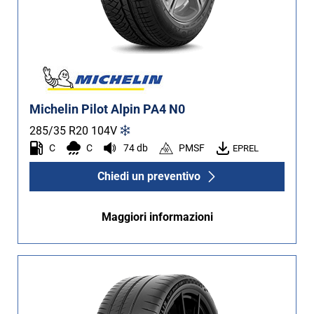
Michelin Pilot Alpin PA4 N0
285/35 R20
104
V
C
C
74 db
PMSF
EPREL
Chiedi un preventivo
Maggiori informazioni