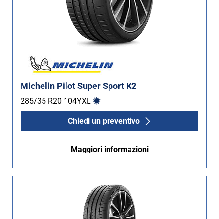
Michelin Pilot Super Sport K2
285/35 R20
104
Y
XL
Chiedi un preventivo
Maggiori informazioni