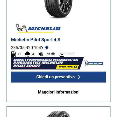
Michelin Pilot Sport 4 S
285/35 R20
104
Y
C
A
73 db
EPREL
Chiedi un preventivo
Maggiori informazioni