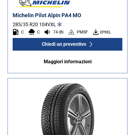
Michelin Pilot Alpin PA4 MO
285/35 R20
104
V
XL
C
C
74 db
PMSF
EPREL
Chiedi un preventivo
Maggiori informazioni