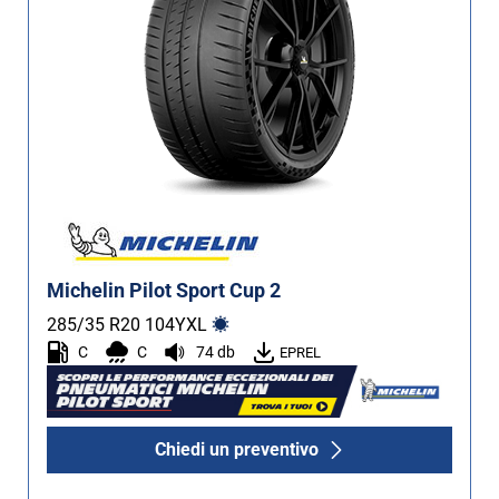
Michelin Pilot Sport Cup 2
285/35 R20
104
Y
XL
C
C
74 db
EPREL
Chiedi un preventivo