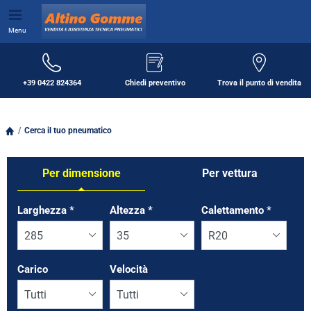
Menu
+39 0422 824364
Chiedi preventivo
Trova il punto di vendita
Cerca il tuo pneumatico
Per dimensione
Per vettura
Tab updated: Per dimensione
Larghezza
*
Altezza
*
Calettamento
*
Carico
Velocità