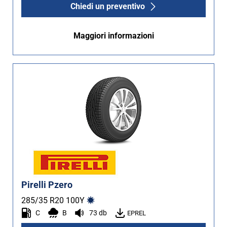
Chiedi un preventivo
Maggiori informazioni
Pirelli Pzero
285/35 R20
100
Y
C
B
73 db
EPREL