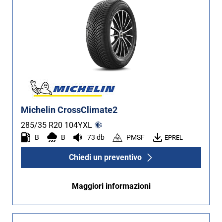
Michelin CrossClimate2
285/35 R20
104
Y
XL
B
B
73 db
PMSF
EPREL
Chiedi un preventivo
Maggiori informazioni