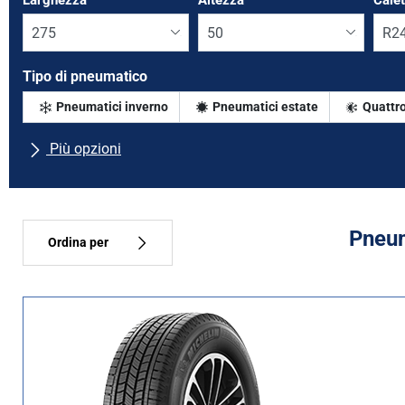
Larghezza
*
Altezza
*
Cale
Tipo di pneumatico
Pneumatici inverno
Pneumatici estate
Quattro
Più opzioni
Tutte le marche
Tipo di vettura
Pneum
Ordina per
Tipo di pneumatico
Tutti i tipi (2)
Inverno (0)