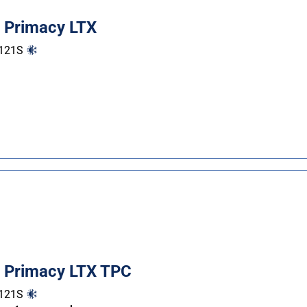
n Primacy LTX
121
S
n Primacy LTX TPC
121
S