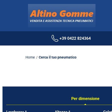
+39 0422 824364
Home
Cerca il tuo pneumatico
Per dimensione
Tab updated: Per dimensione