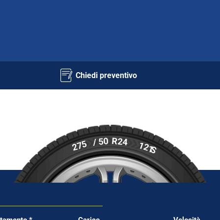
Chiedi preventivo
R24
/ 50
275
121
S