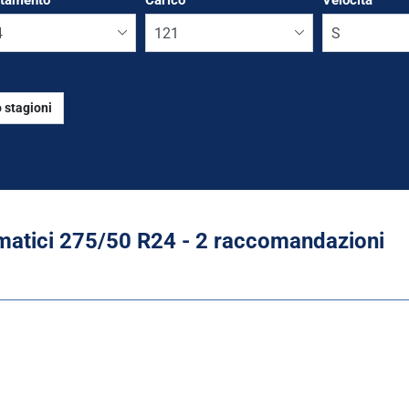
ttamento
*
Carico
Velocità
 stagioni
Run flat
atici ‎275/50 R24 - 2 raccomandazioni