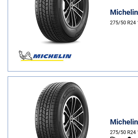
Estate (0)
Quattro stagioni (2)
Micheli
275/50 R24
Tipo di vettura
Tutti i tipi (2)
Auto (0)
4X4 (2)
Furgone (0)
Camper (0)
Run flat
Micheli
Runflat (0)
Non Run flat (2)
275/50 R24