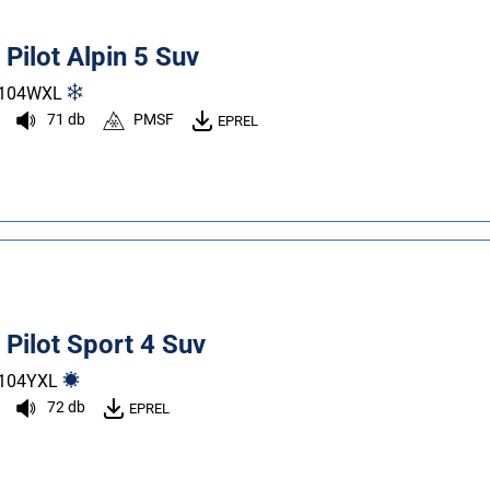
 Pilot Alpin 5 Suv
104
W
XL
71 db
PMSF
EPREL
 Pilot Sport 4 Suv
104
Y
XL
72 db
EPREL