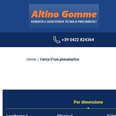
+39 0422 824364
Home
Cerca il tuo pneumatico
Per dimensione
Tab updated: Per dimensione