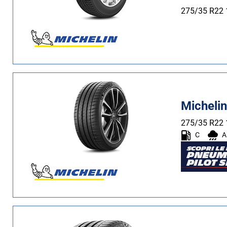
Estate (40)
275/35 R22
Quattro stagioni (9)
Tipo di vettura
Tutti i tipi (55)
Auto (37)
Michelin
4X4 (18)
275/35 R22
Furgone (0)
C
A
Camper (0)
Run flat
Runflat (0)
Non Run flat (55)