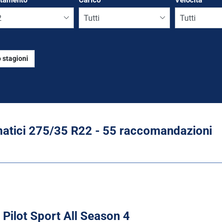
ttamento
*
Carico
Velocità
 stagioni
Run flat
tici ‎275/35 R22 - 55 raccomandazioni
 Pilot Sport All Season 4