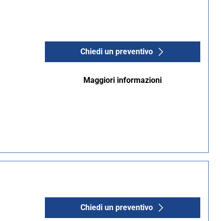
Chiedi un preventivo
Maggiori informazioni
Chiedi un preventivo