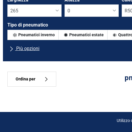
Larghezza
*
Altezza
*
Cale
Tipo di pneumatico
Pneumatici inverno
Pneumatici estate
Quattro
Più opzioni
Tutte le marche
Tipo di vettura
pn
Ordina per
Tipo di pneumatico
Tutti i tipi (0)
Utilizzo
Inverno (0)