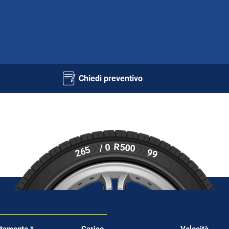
Chiedi preventivo
R500
/ 0
265
99