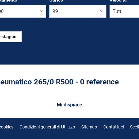
ttamento
*
Carico
Velocità
 stagioni
Run flat
eumatico ‎265/0 R500 - 0 reference
Mi dispiace
 cookies
Condizioni generali di Utilizzo
Sitemap
Contattaci
Scel