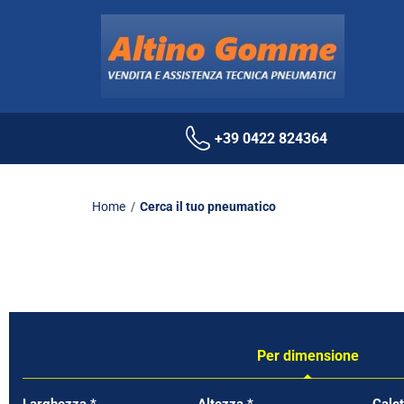
+39 0422 824364
Home
Cerca il tuo pneumatico
Per dimensione
Tab updated: Per dimensione