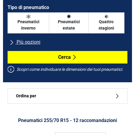
Tipo di pneumatico
Pneumatici
Pneumatici
Quattro
inverno
estate
stagioni
Più opzioni
Tutte le marche
Cerca
Scopri come individuare le dimensioni dei tuoi pneumatici.
Tipo di vettura
Ordina per
Run flat
Tipo di pneumatico
Pneumatici ‎255/70 R15 - 12 raccomandazioni
Tutti i tipi (12)