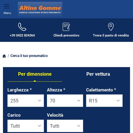
Menu
+39 0422 824364
Chiedi preventivo
Trova il punto di vendita
Cerca il tuo pneumatico
Per dimensione
Per vettura
Tab updated: Per dimensione
Larghezza
*
Altezza
*
Calettamento
*
Carico
Velocità