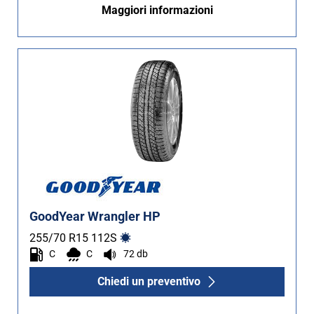
Maggiori informazioni
Non Run flat (12)
Più opzioni
GoodYear Wrangler HP
255/70 R15
112
S
C
C
72 db
Chiedi un preventivo