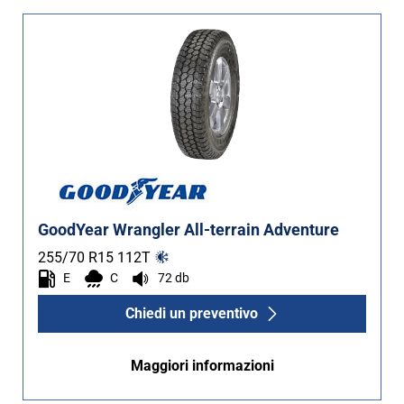
GoodYear Wrangler All-terrain Adventure
255/70 R15
112
T
E
C
72 db
Chiedi un preventivo
Maggiori informazioni