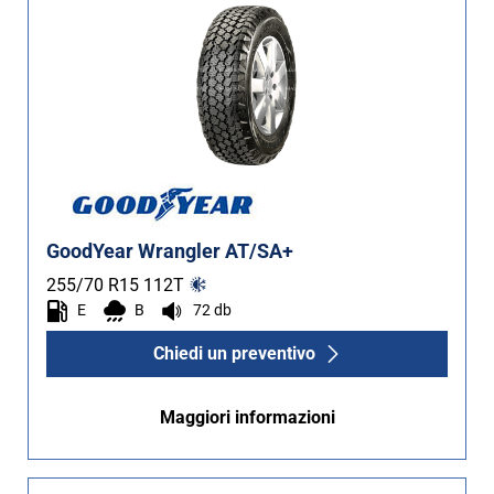
GoodYear Wrangler AT/SA+
255/70 R15
112
T
E
B
72 db
Chiedi un preventivo
Maggiori informazioni