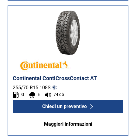
Continental ContiCrossContact AT
255/70 R15
108
S
G
E
74 db
Chiedi un preventivo
Maggiori informazioni