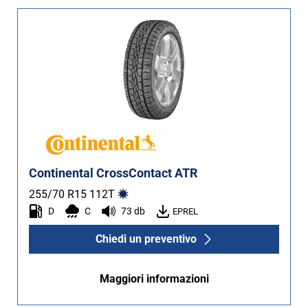
Continental CrossContact ATR
255/70 R15
112
T
D
C
73 db
EPREL
Chiedi un preventivo
Maggiori informazioni