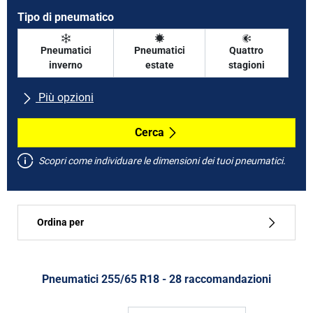
Tipo di pneumatico
Pneumatici
Pneumatici
Quattro
inverno
estate
stagioni
Più opzioni
Tutte le marche
Cerca
Scopri come individuare le dimensioni dei tuoi pneumatici.
Tipo di vettura
Ordina per
Run flat
Tipo di pneumatico
Pneumatici ‎255/65 R18 - 28 raccomandazioni
Tutti i tipi (28)