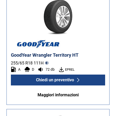
GoodYear Wrangler Territory HT
255/65 R18
111
H
A
D
72 db
EPREL
Chiedi un preventivo
Maggiori informazioni