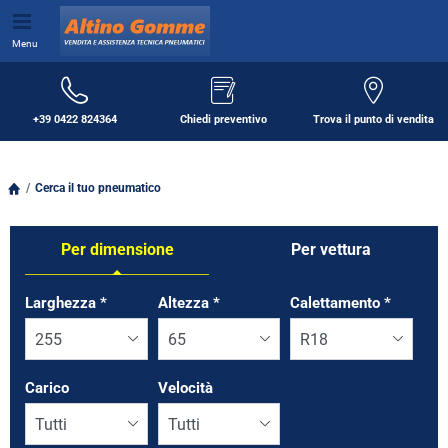
Menu
+39 0422 824364
Chiedi preventivo
Trova il punto di vendita
Cerca il tuo pneumatico
Per dimensione
Per vettura
Tab updated: Per dimensione
Larghezza
*
Altezza
*
Calettamento
*
Carico
Velocità