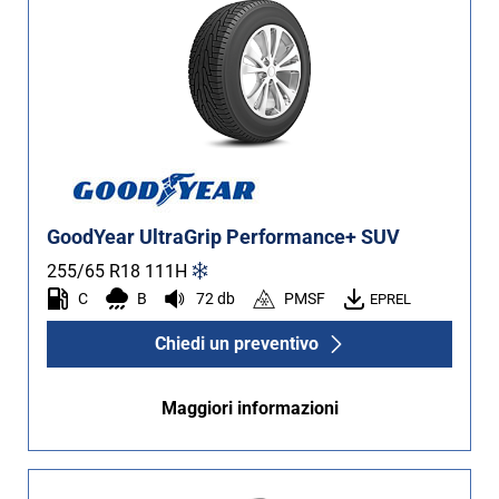
GoodYear UltraGrip Performance+ SUV
255/65 R18
111
H
C
B
72 db
PMSF
EPREL
Chiedi un preventivo
Maggiori informazioni