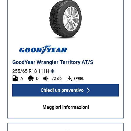
GoodYear Wrangler Territory AT/S
255/65 R18
111
H
A
D
72 db
EPREL
Chiedi un preventivo
Maggiori informazioni