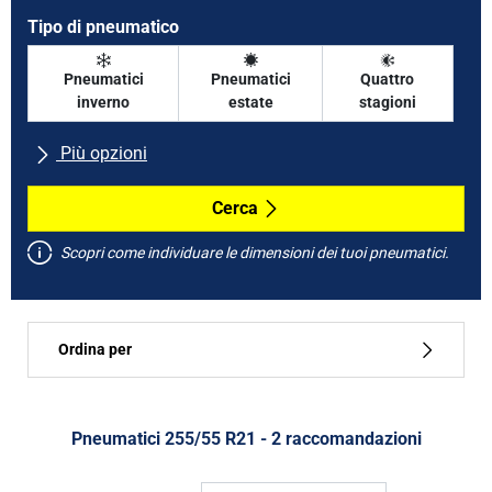
Tipo di pneumatico
Pneumatici
Pneumatici
Quattro
inverno
estate
stagioni
Più opzioni
Tutte le marche
Cerca
Scopri come individuare le dimensioni dei tuoi pneumatici.
Tipo di vettura
Ordina per
Run flat
Tipo di pneumatico
Pneumatici ‎255/55 R21 - 2 raccomandazioni
Tutti i tipi (2)