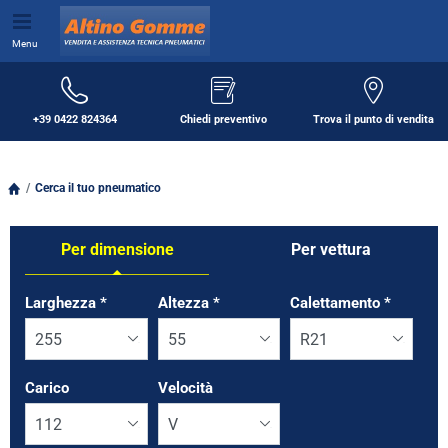
Menu
+39 0422 824364
Chiedi preventivo
Trova il punto di vendita
Cerca il tuo pneumatico
Per dimensione
Per vettura
Tab updated: Per dimensione
Larghezza
*
Altezza
*
Calettamento
*
Carico
Velocità