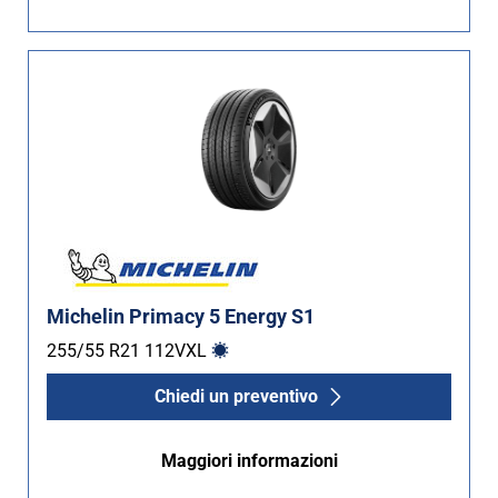
Non Run flat (2)
Più opzioni
Michelin Primacy 5 Energy S1
255/55 R21
112
V
XL
Chiedi un preventivo
Maggiori informazioni