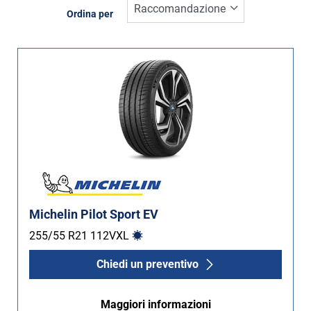
Inverno (0)
Ordina per
Estate (2)
Quattro stagioni (0)
Tipo di vettura
Tutti i tipi (2)
Auto (2)
4X4 (0)
Furgone (0)
Michelin Pilot Sport EV
Camper (0)
255/55 R21
112
V
XL
Chiedi un preventivo
Run flat
Maggiori informazioni
Runflat (0)