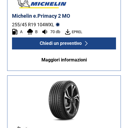
Michelin e.Primacy 2 MO
255/45 R19
104
W
XL
A
B
70 db
EPREL
Chiedi un preventivo
Maggiori informazioni