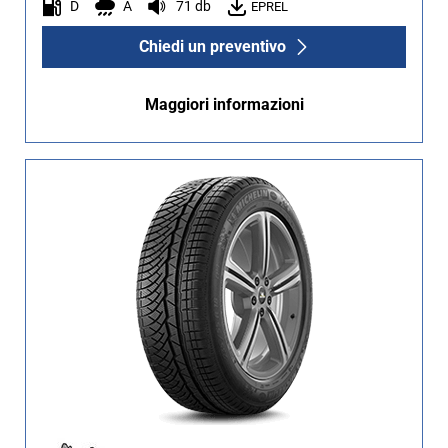
D
A
71 db
EPREL
Chiedi un preventivo
Maggiori informazioni