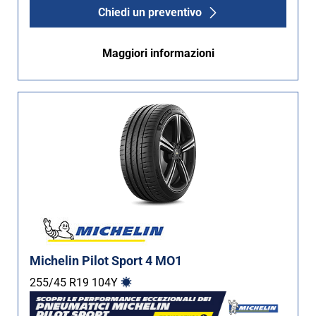
Chiedi un preventivo
Maggiori informazioni
Michelin Pilot Sport 4 MO1
255/45 R19
104
Y