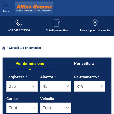
Menu
+39 0422 824364
Chiedi preventivo
Trova il punto di vendita
Cerca il tuo pneumatico
Per dimensione
Per vettura
Tab updated: Per dimensione
Larghezza
*
Altezza
*
Calettamento
*
Carico
Velocità