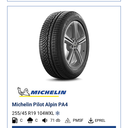
Michelin Pilot Alpin PA4
255/45 R19
104
W
XL
C
C
71 db
PMSF
EPREL