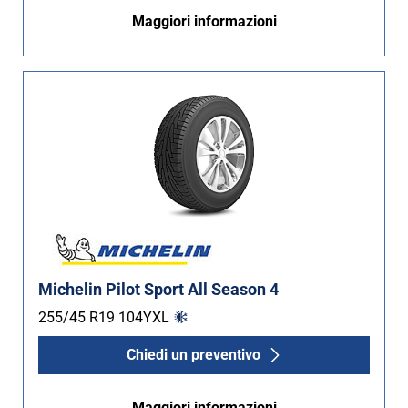
Maggiori informazioni
Michelin Pilot Sport All Season 4
255/45 R19
104
Y
XL
Chiedi un preventivo
Maggiori informazioni