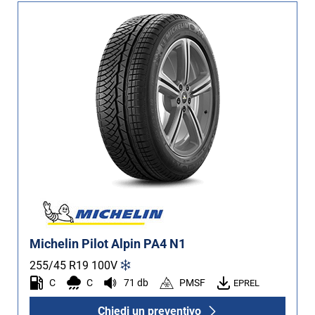
Michelin Pilot Alpin PA4 N1
255/45 R19
100
V
C
C
71 db
PMSF
EPREL
Chiedi un preventivo