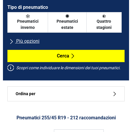
Tipo di pneumatico
Pneumatici
Pneumatici
Quattro
inverno
estate
stagioni
Più opzioni
Tutte le marche
Cerca
Scopri come individuare le dimensioni dei tuoi pneumatici.
Tipo di vettura
Ordina per
Run flat
Tipo di pneumatico
Pneumatici ‎255/45 R19 - 212 raccomandazioni
Tutti i tipi (212)