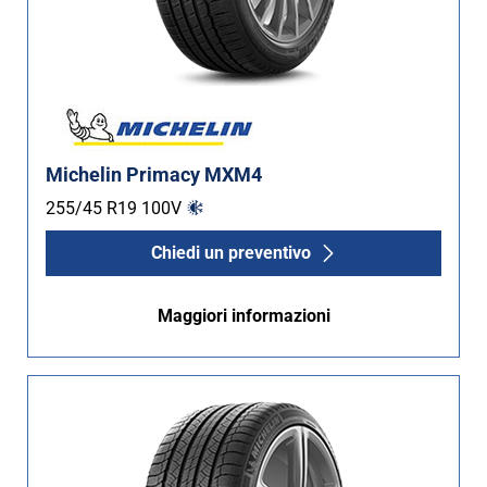
Michelin Primacy MXM4
255/45 R19
100
V
Chiedi un preventivo
Maggiori informazioni