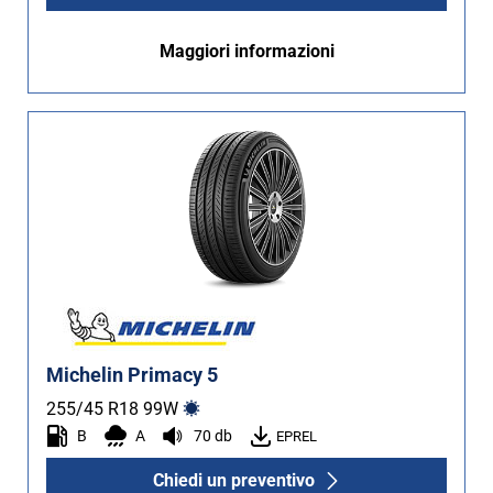
Maggiori informazioni
Michelin Primacy 5
255/45 R18
99
W
B
A
70 db
EPREL
Chiedi un preventivo