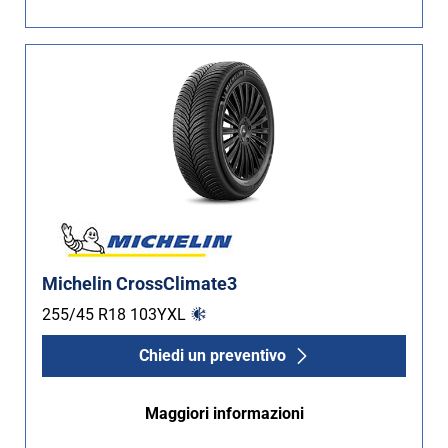
Michelin CrossClimate3
255/45 R18
103
Y
XL
Chiedi un preventivo
Maggiori informazioni