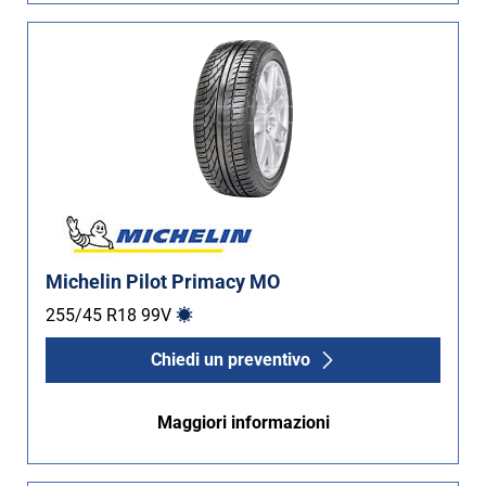
Michelin Pilot Primacy MO
255/45 R18
99
V
Chiedi un preventivo
Maggiori informazioni