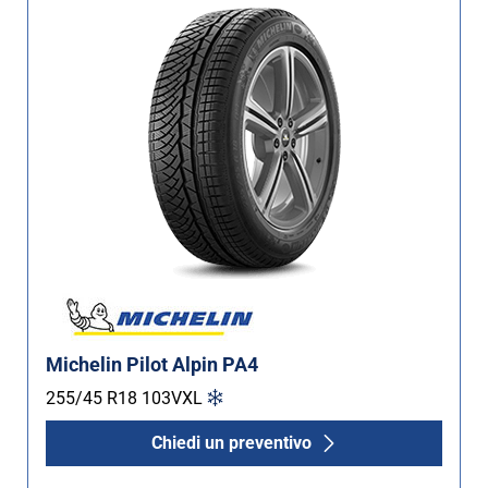
Michelin Pilot Alpin PA4
255/45 R18
103
V
XL
Chiedi un preventivo