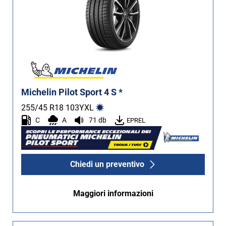
Michelin Pilot Sport 4 S *
255/45 R18
103
Y
XL
C
A
71 db
EPREL
Chiedi un preventivo
Maggiori informazioni