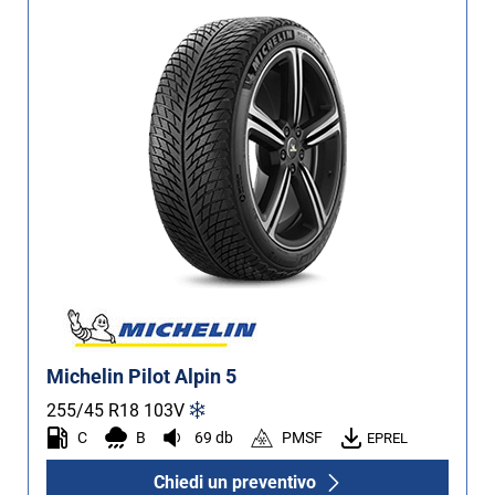
Michelin Pilot Alpin 5
255/45 R18
103
V
C
B
69 db
PMSF
EPREL
Chiedi un preventivo