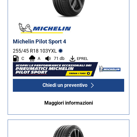
Michelin Pilot Sport 4
255/45 R18
103
Y
XL
C
A
71 db
EPREL
Chiedi un preventivo
Maggiori informazioni