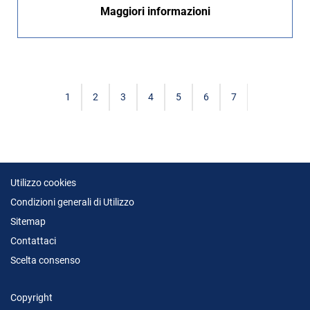
Maggiori informazioni
1
2
3
4
5
6
7
Utilizzo cookies
Condizioni generali di Utilizzo
Sitemap
Contattaci
Scelta consenso
Copyright