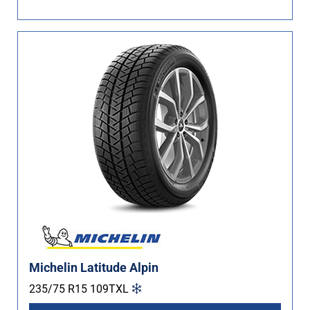
Michelin Latitude Alpin
235/75 R15
109
T
XL