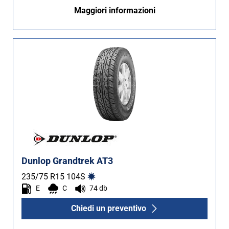
Maggiori informazioni
Dunlop Grandtrek AT3
235/75 R15
104
S
E
C
74 db
Chiedi un preventivo