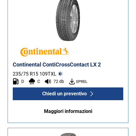
Continental ContiCrossContact LX 2
235/75 R15
109
T
XL
D
C
72 db
EPREL
Chiedi un preventivo
Maggiori informazioni