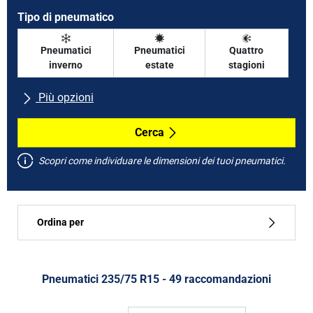
Tipo di pneumatico
Pneumatici
Pneumatici
Quattro
inverno
estate
stagioni
Più opzioni
Tutte le marche
Cerca
Scopri come individuare le dimensioni dei tuoi pneumatici.
Tipo di vettura
Ordina per
Run flat
Tipo di pneumatico
Pneumatici ‎235/75 R15 - 49 raccomandazioni
Tutti i tipi (49)