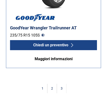
GoodYear Wrangler Trailrunner AT
235/75 R15
105
S
Chiedi un preventivo
Maggiori informazioni
1
2
3