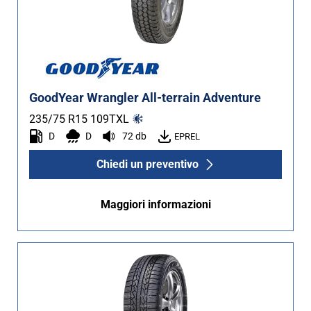
GoodYear Wrangler All-terrain Adventure
235/75 R15
109
T
XL
D
D
72 db
EPREL
Chiedi un preventivo
Maggiori informazioni