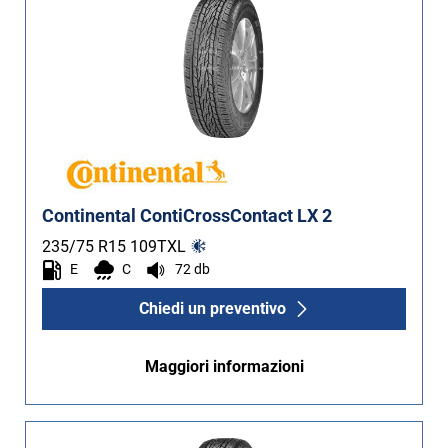
Continental ContiCrossContact LX 2
235/75 R15
109
T
XL
E
C
72 db
Chiedi un preventivo
Maggiori informazioni