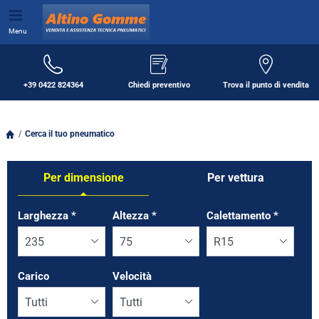
Menu
+39 0422 824364
Chiedi preventivo
Trova il punto di vendita
Cerca il tuo pneumatico
Per dimensione
Per vettura
Tab updated: Per dimensione
Larghezza
*
Altezza
*
Calettamento
*
Carico
Velocità