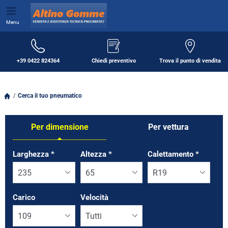
Menu
+39 0422 824364
Chiedi preventivo
Trova il punto di vendita
Cerca il tuo pneumatico
Per dimensione
Per vettura
Tab updated: Per dimensione
Larghezza
*
Altezza
*
Calettamento
*
Carico
Velocità