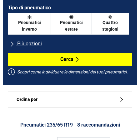
Tipo di pneumatico
Pneumatici
Pneumatici
Quattro
inverno
estate
stagioni
Più opzioni
Tutte le marche
Cerca
Scopri come individuare le dimensioni dei tuoi pneumatici.
Tipo di vettura
Ordina per
Run flat
Tipo di pneumatico
Pneumatici ‎235/65 R19 - 8 raccomandazioni
Tutti i tipi (8)