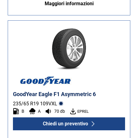
Maggiori informazioni
GoodYear Eagle F1 Asymmetric 6
235/65 R19
109
V
XL
B
A
70 db
EPREL
Chiedi un preventivo