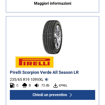
Maggiori informazioni
Pirelli Scorpion Verde All Season LR
235/65 R19
109
V
XL
C
B
72 db
EPREL
Chiedi un preventivo