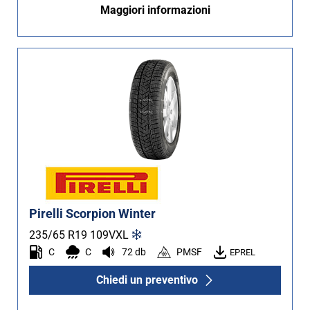
Maggiori informazioni
Pirelli Scorpion Winter
235/65 R19
109
V
XL
C
C
72 db
PMSF
EPREL
Chiedi un preventivo