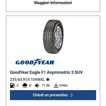
Maggiori informazioni
GoodYear Eagle F1 Asymmetric 3 SUV
235/65 R19
109
W
XL
C
B
71 db
EPREL
Chiedi un preventivo