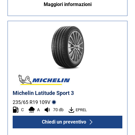
Maggiori informazioni
Non Run flat (8)
Più opzioni
Michelin Latitude Sport 3
235/65 R19
109
V
C
A
70 db
EPREL
Chiedi un preventivo