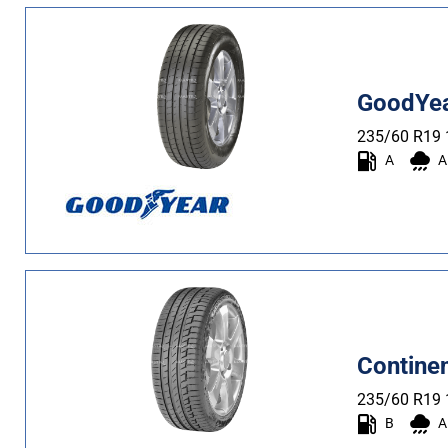
GoodYea
235/60 R19
A
A
Contine
235/60 R19
B
A