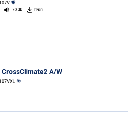
107
V
70 db
EPREL
n CrossClimate2 A/W
107
V
XL