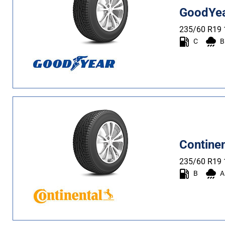
GoodYea
235/60 R19
C
B
Contine
235/60 R19
B
A