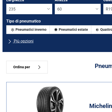
Larghezza
*
Altezza
*
Cale
Tipo di pneumatico
Pneumatici inverno
Pneumatici estate
Quattro
Più opzioni
Tutte le marche
Tipo di vettura
Pneuma
Ordina per
Tipo di pneumatico
Tutti i tipi (11)
Inverno (2)
Michelin