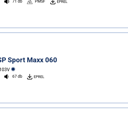
71 db
PMSF
EPREL
SP Sport Maxx 060
103
V
67 db
EPREL