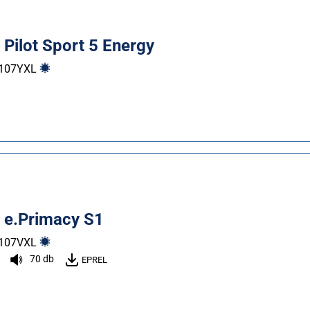
 Pilot Sport 5 Energy
107
Y
XL
n e.Primacy S1
107
V
XL
70 db
EPREL