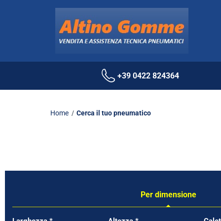
+39 0422 824364
Home
Cerca il tuo pneumatico
Per dimensione
Tab updated: Per dimensione