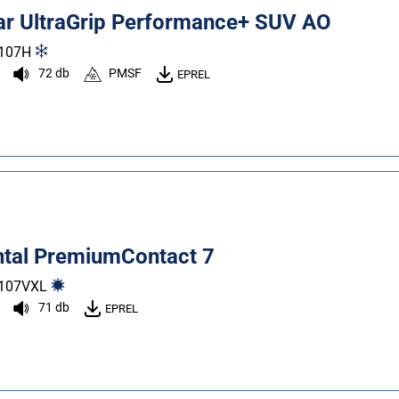
r UltraGrip Performance+ SUV AO
107
H
72 db
PMSF
EPREL
ntal PremiumContact 7
107
V
XL
71 db
EPREL