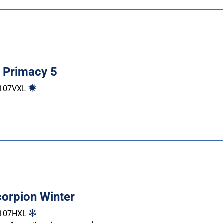
n Primacy 5
107
V
XL
Scorpion Winter
107
H
XL