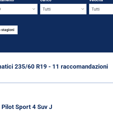
ttamento
*
Carico
Velocità
 stagioni
Run flat
tici ‎235/60 R19 - 11 raccomandazioni
 Pilot Sport 4 Suv J