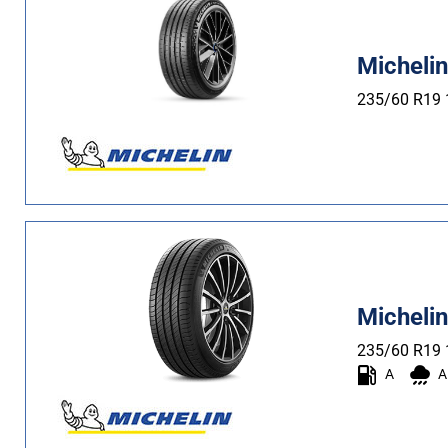
Più
opzioni
Michelin
235/60 R19
Micheli
235/60 R19
A
A