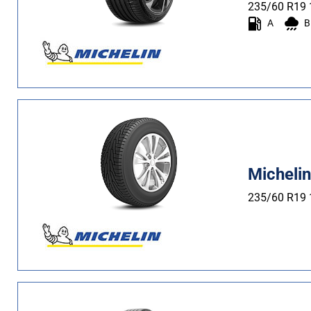
Estate (8)
235/60 R19
A
B
Quattro stagioni (1)
Tipo di vettura
Tutti i tipi (11)
Auto (9)
4X4 (2)
Micheli
Furgone (0)
Camper (0)
235/60 R19
Run flat
Runflat (0)
Non Run flat (11)