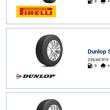
B
A
Dunlop 
235/60 R19
B
A