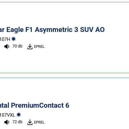
r Eagle F1 Asymmetric 3 SUV AO
107
H
70 db
EPREL
ntal PremiumContact 6
107
V
XL
72 db
EPREL