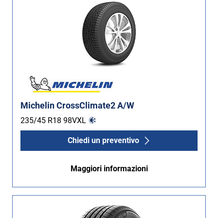
Michelin CrossClimate2 A/W
235/45 R18
98
V
XL
Chiedi un preventivo
Maggiori informazioni