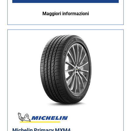
Maggiori informazioni
Michelin Primacy MXM4