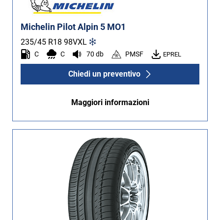
Michelin Pilot Alpin 5 MO1
235/45 R18
98
V
XL
C
C
70 db
PMSF
EPREL
Chiedi un preventivo
Maggiori informazioni