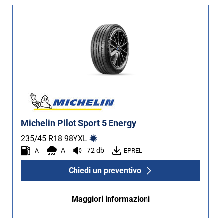
Michelin Pilot Sport 5 Energy
235/45 R18
98
Y
XL
A
A
72 db
EPREL
Chiedi un preventivo
Maggiori informazioni