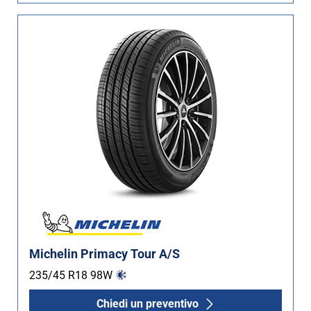
Michelin Primacy Tour A/S
235/45 R18
98
W
Chiedi un preventivo