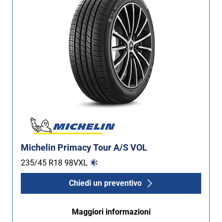
Michelin Primacy Tour A/S VOL
235/45 R18
98
V
XL
Chiedi un preventivo
Maggiori informazioni