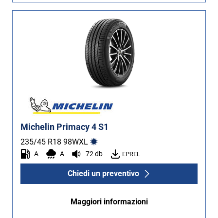
Michelin Primacy 4 S1
235/45 R18
98
W
XL
A
A
72 db
EPREL
Chiedi un preventivo
Maggiori informazioni