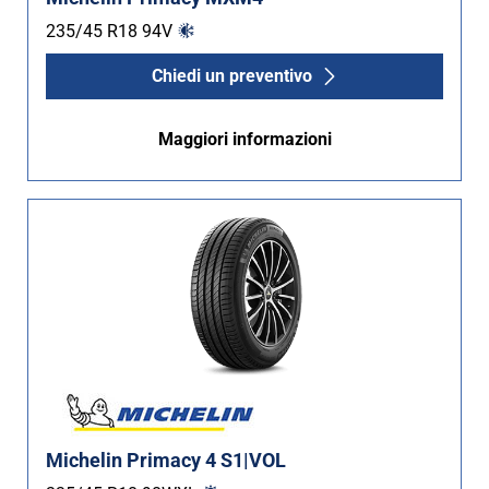
235/45 R18
94
V
Chiedi un preventivo
Maggiori informazioni
Michelin Primacy 4 S1|VOL