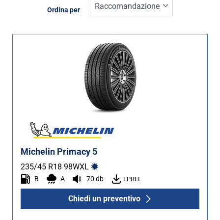
Inverno (50)
Ordina per
Estate (156)
Quattro stagioni (62)
Tipo di vettura
Tutti i tipi (260)
Auto (260)
4X4 (0)
Furgone (0)
Michelin Primacy 5
Camper (0)
235/45 R18
98
W
XL
B
A
70 db
EPREL
Chiedi un preventivo
Run flat
Runflat (3)