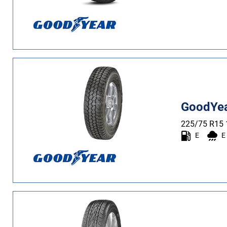
GoodYear
225/75 R15
E
E