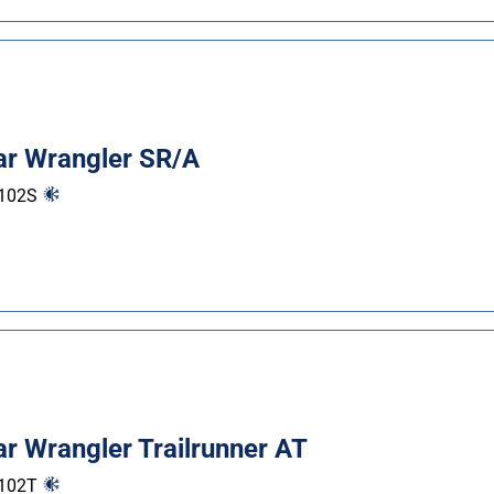
r Wrangler SR/A
102
S
r Wrangler Trailrunner AT
102
T