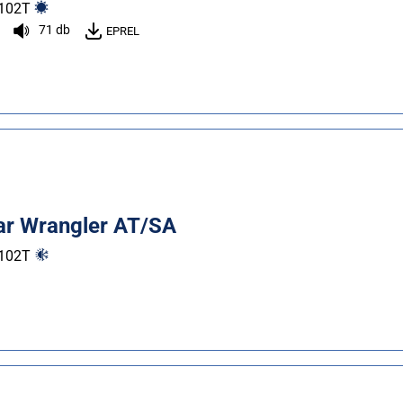
102
T
71 db
EPREL
r Wrangler AT/SA
102
T