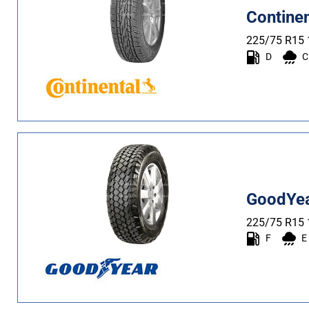
Contine
225/75 R15
D
C
GoodYea
225/75 R15
F
E