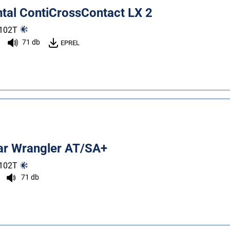
ntal ContiCrossContact LX 2
102
T
71 db
EPREL
r Wrangler AT/SA+
102
T
71 db