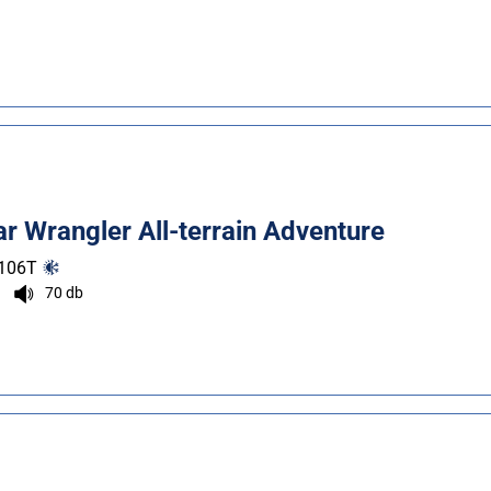
 Wrangler All-terrain Adventure
106
T
70 db