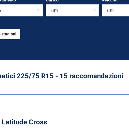
ttamento
*
Carico
Velocità
 stagioni
Run flat
tici ‎225/75 R15 - 15 raccomandazioni
 Latitude Cross