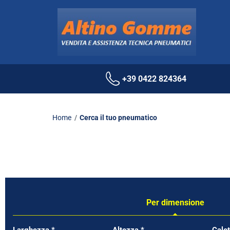
+39 0422 824364
Home
Cerca il tuo pneumatico
Per dimensione
Tab updated: Per dimensione