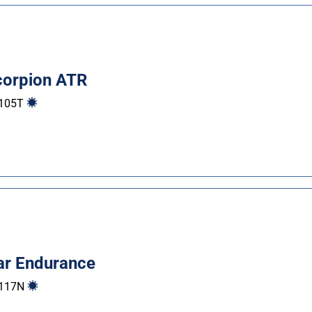
Scorpion ATR
105
T
r Endurance
117
N