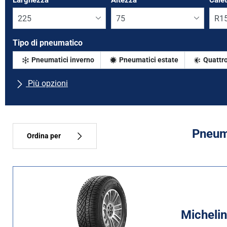
Larghezza
*
Altezza
*
Cale
Tipo di pneumatico
Pneumatici inverno
Pneumatici estate
Quattro
Più opzioni
Tutte le marche
Tipo di vettura
Pneuma
Ordina per
Tipo di pneumatico
Tutti i tipi (15)
Inverno (2)
Michelin