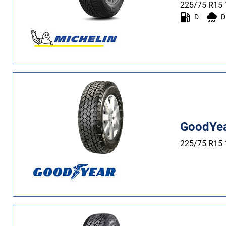
Estate (6)
225/75 R15
D
D
Quattro stagioni (7)
Tipo di vettura
Tutti i tipi (15)
Auto (1)
4X4 (13)
GoodYea
Furgone (0)
Camper (0)
225/75 R15
Run flat
Runflat (0)
Non Run flat (15)