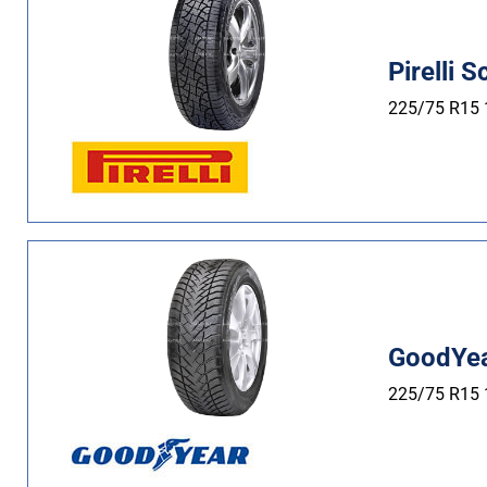
Più
opzioni
Pirelli 
225/75 R15
GoodYea
225/75 R15