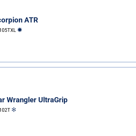
Scorpion ATR
105
T
XL
r Wrangler UltraGrip
102
T