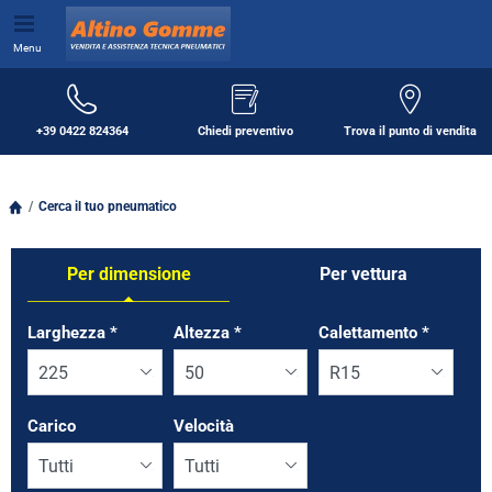
Menu
+39 0422 824364
Chiedi preventivo
Trova il punto di vendita
Cerca il tuo pneumatico
Per dimensione
Per vettura
Tab updated: Per dimensione
Larghezza
*
Altezza
*
Calettamento
*
Carico
Velocità