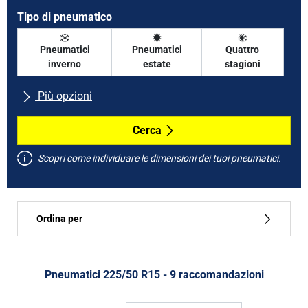
Tipo di pneumatico
Pneumatici
Pneumatici
Quattro
inverno
estate
stagioni
Più opzioni
Tutte le marche
Cerca
Scopri come individuare le dimensioni dei tuoi pneumatici.
Tipo di vettura
Ordina per
Run flat
Tipo di pneumatico
Pneumatici ‎225/50 R15 - 9 raccomandazioni
Tutti i tipi (9)