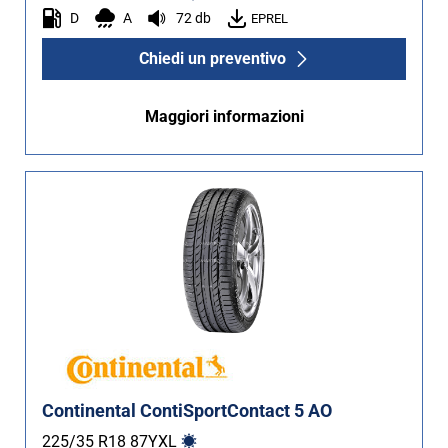
D
A
72 db
EPREL
Chiedi un preventivo
Maggiori informazioni
Continental ContiSportContact 5 AO
225/35 R18
87
Y
XL