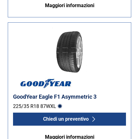
Maggiori informazioni
GoodYear Eagle F1 Asymmetric 3
225/35 R18
87
W
XL
Chiedi un preventivo
Maggiori informazioni