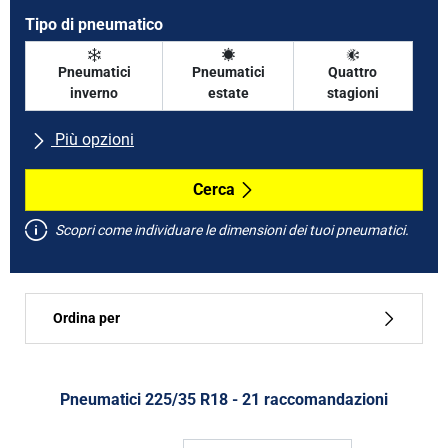
Tipo di pneumatico
Pneumatici
Pneumatici
Quattro
inverno
estate
stagioni
Più opzioni
Tutte le marche
Cerca
Scopri come individuare le dimensioni dei tuoi pneumatici.
Tipo di vettura
Ordina per
Run flat
Tipo di pneumatico
Pneumatici ‎225/35 R18 - 21 raccomandazioni
Tutti i tipi (21)