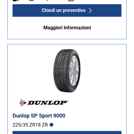
Chiedi un preventivo
Maggiori informazioni
Dunlop SP Sport 9000
225/35 ZR18
ZR