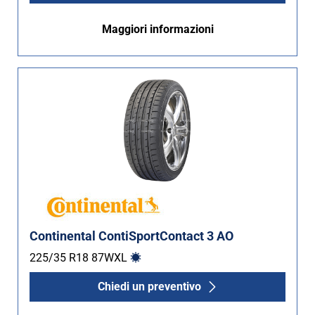
Maggiori informazioni
Continental ContiSportContact 3 AO
225/35 R18
87
W
XL
Chiedi un preventivo