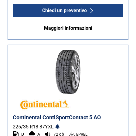
Chiedi un preventivo
Maggiori informazioni
Continental ContiSportContact 5 AO
225/35 R18
87
Y
XL
D
A
72 db
EPREL