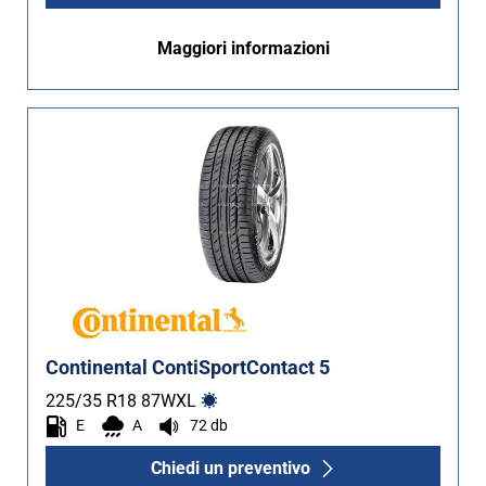
Maggiori informazioni
Continental ContiSportContact 5
225/35 R18
87
W
XL
E
A
72 db
Chiedi un preventivo