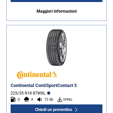
Maggiori informazioni
Continental ContiSportContact 5
225/35 R18
87
W
XL
D
A
72 db
EPREL
Chiedi un preventivo