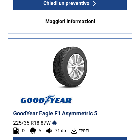
Chiedi un preventivo
Maggiori informazioni
GoodYear Eagle F1 Asymmetric 5
225/35 R18
87
W
D
A
71 db
EPREL