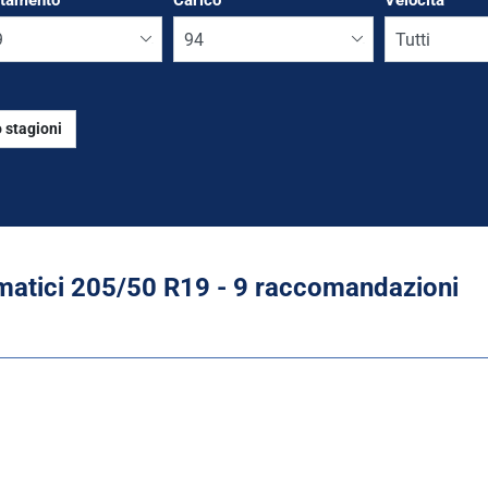
ttamento
*
Carico
Velocità
 stagioni
Run flat
atici ‎205/50 R19 - 9 raccomandazioni