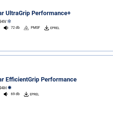
r UltraGrip Performance+
94
V
72 db
PMSF
EPREL
r EfficientGrip Performance
94
H
69 db
EPREL