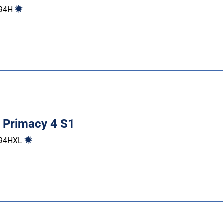
94
H
n Primacy 4 S1
94
H
XL