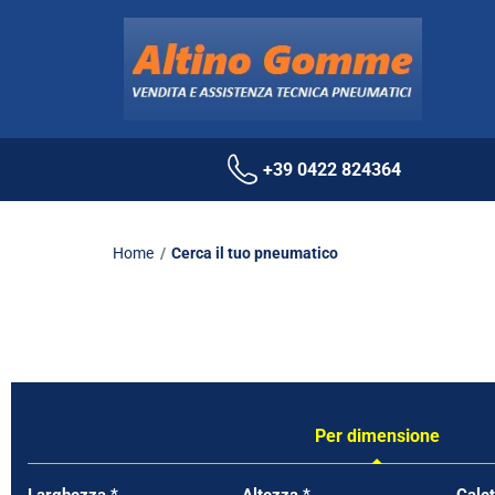
+39 0422 824364
Home
Cerca il tuo pneumatico
Per dimensione
Tab updated: Per dimensione