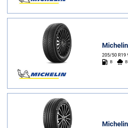
Più
opzioni
Micheli
205/50 R19
B
B
Micheli