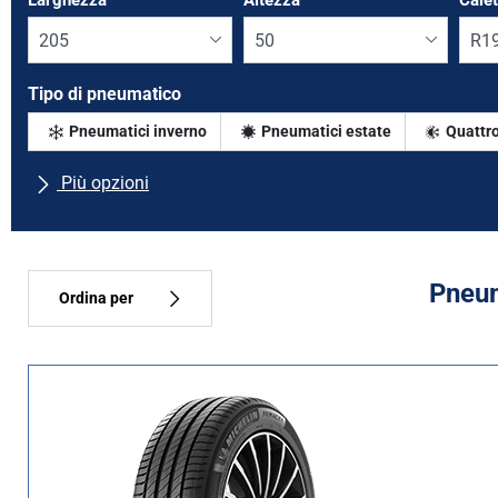
Larghezza
*
Altezza
*
Cale
Tipo di pneumatico
Pneumatici inverno
Pneumatici estate
Quattro
Più opzioni
Tutte le marche
Tipo di vettura
Pneum
Ordina per
Tipo di pneumatico
Tutti i tipi (9)
Inverno (2)