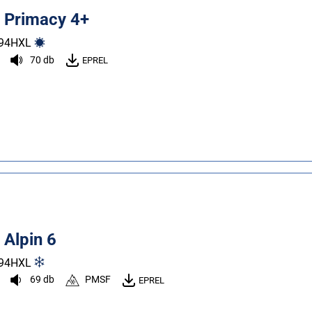
n Primacy 4+
94
H
XL
70 db
EPREL
 Alpin 6
94
H
XL
69 db
PMSF
EPREL