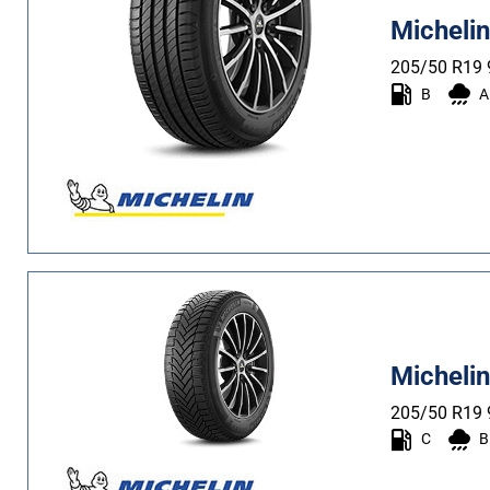
Estate (6)
Micheli
Quattro stagioni (1)
205/50 R19
B
A
Tipo di vettura
Tutti i tipi (9)
Auto (9)
4X4 (0)
Furgone (0)
Camper (0)
Michelin
Run flat
205/50 R19
Runflat (0)
C
B
Non Run flat (9)