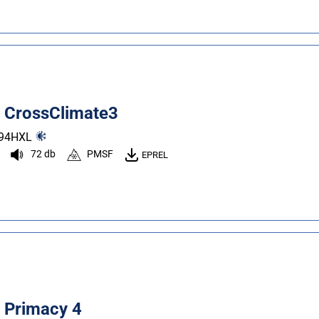
n CrossClimate3
94
H
XL
72 db
PMSF
EPREL
n Primacy 4