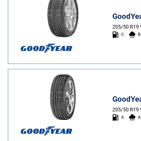
GoodYea
205/50 R19
C
B
GoodYea
205/50 R19
A
A