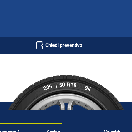
Chiedi preventivo
R19
/ 50
205
94