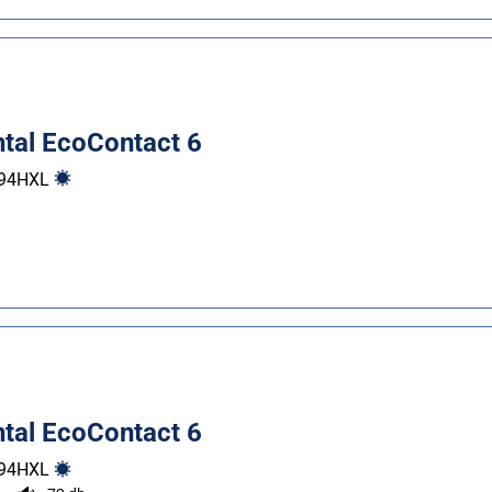
ntal EcoContact 6
94
H
XL
ntal EcoContact 6
94
H
XL