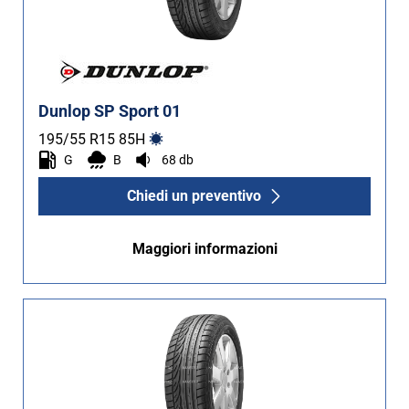
Dunlop SP Sport 01
195/55 R15
85
H
G
B
68 db
Chiedi un preventivo
Maggiori informazioni