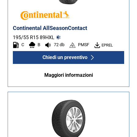
Continental AllSeasonContact
195/55 R15
89
H
XL
C
B
72 db
PMSF
EPREL
Chiedi un preventivo
Maggiori informazioni