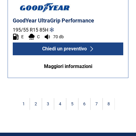
GoodYear UltraGrip Performance
195/55 R15
85
H
E
C
70 db
Chiedi un preventivo
Maggiori informazioni
1
2
3
4
5
6
7
8