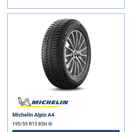
Non Run flat (136)
Più opzioni
Michelin Alpin A4
195/55 R15
85
H