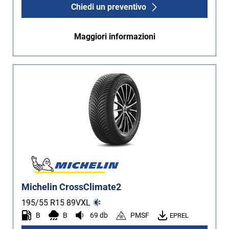
Chiedi un preventivo
Maggiori informazioni
Michelin CrossClimate2
195/55 R15
89
V
XL
B
B
69 db
PMSF
EPREL