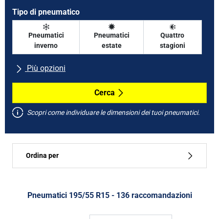
Tipo di pneumatico
Pneumatici
Pneumatici
Quattro
inverno
estate
stagioni
Più opzioni
Tutte le marche
Cerca
Scopri come individuare le dimensioni dei tuoi pneumatici.
Tipo di vettura
Ordina per
Run flat
Tipo di pneumatico
Pneumatici ‎195/55 R15 - 136 raccomandazioni
Tutti i tipi (136)