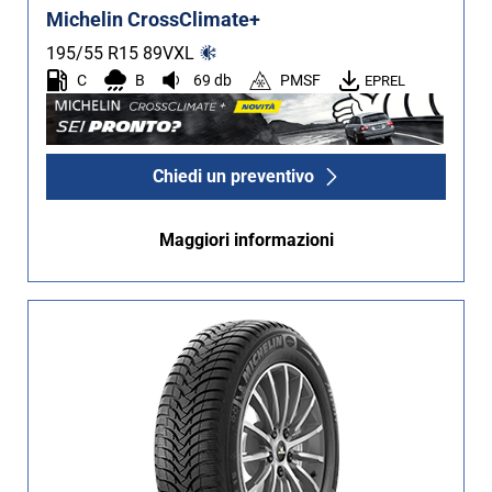
Michelin CrossClimate+
195/55 R15
89
V
XL
C
B
69 db
PMSF
EPREL
Chiedi un preventivo
Maggiori informazioni