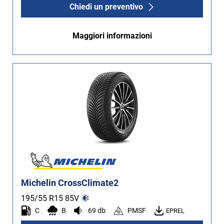
Chiedi un preventivo
Maggiori informazioni
Michelin CrossClimate2
195/55 R15
85
V
C
B
69 db
PMSF
EPREL