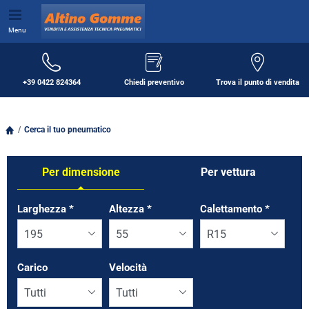
Menu
+39 0422 824364
Chiedi preventivo
Trova il punto di vendita
Cerca il tuo pneumatico
Per dimensione
Per vettura
Tab updated: Per dimensione
Larghezza
*
Altezza
*
Calettamento
*
Carico
Velocità