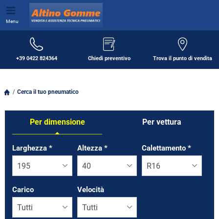
Menu
+39 0422 824364
Chiedi preventivo
Trova il punto di vendita
Cerca il tuo pneumatico
Per dimensione
Per vettura
Tab updated: Per dimensione
Larghezza
*
Altezza
*
Calettamento
*
Carico
Velocità