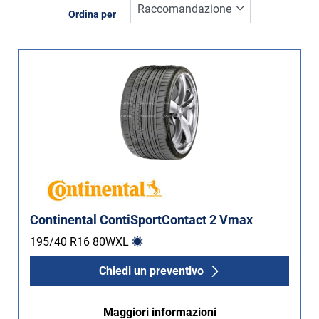
Inverno (0)
Ordina per
Estate (3)
Quattro stagioni (0)
Tipo di vettura
Tutti i tipi (3)
Auto (3)
4X4 (0)
Furgone (0)
Continental ContiSportContact 2 Vmax
Camper (0)
195/40 R16
80
W
XL
Chiedi un preventivo
Run flat
Maggiori informazioni
Runflat (0)