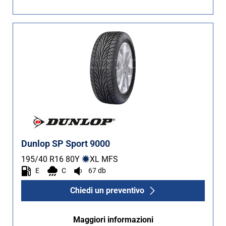
Non Run flat (3)
Più opzioni
Dunlop SP Sport 9000
195/40 R16
80
Y
XL MFS
E
C
67 db
Chiedi un preventivo
Maggiori informazioni