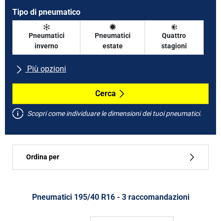
Tipo di pneumatico
Pneumatici
Pneumatici
Quattro
inverno
estate
stagioni
Più opzioni
Tutte le marche
Cerca
Scopri come individuare le dimensioni dei tuoi pneumatici.
Tipo di vettura
Ordina per
Run flat
Tipo di pneumatico
Pneumatici ‎195/40 R16 - 3 raccomandazioni
Tutti i tipi (3)