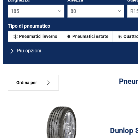
Larghezza
*
Altezza
*
Cale
Tipo di pneumatico
Pneumatici inverno
Pneumatici estate
Quattro
Più opzioni
Tutte le marche
Tipo di vettura
Pneum
Ordina per
Tipo di pneumatico
Tutti i tipi (2)
Inverno (0)
Dunlop S