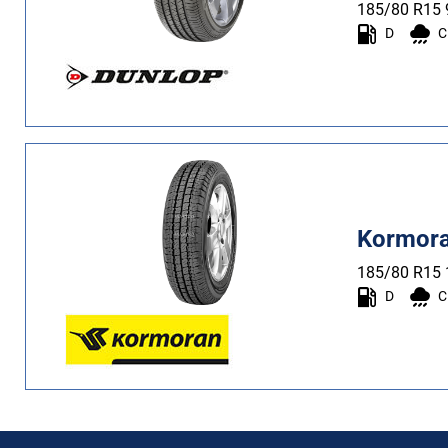
Estate (2)
185/80 R15
D
C
Quattro stagioni (0)
Tipo di vettura
Tutti i tipi (2)
Auto (1)
4X4 (0)
Kormora
Furgone (1)
185/80 R15
Camper (0)
D
C
Run flat
Runflat (0)
Non Run flat (2)