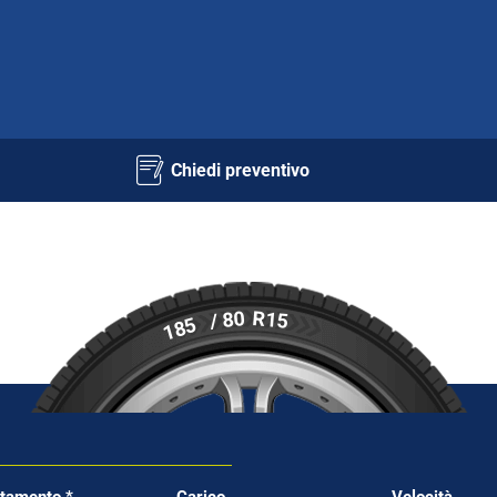
Chiedi preventivo
R15
/ 80
185