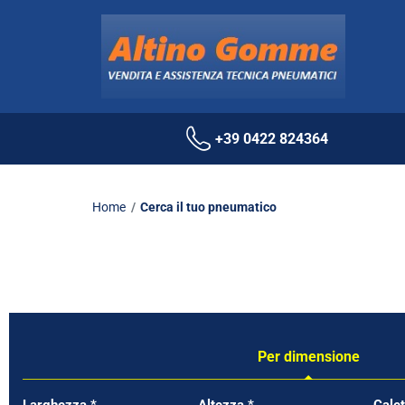
+39 0422 824364
Home
Cerca il tuo pneumatico
Per dimensione
Tab updated: Per dimensione