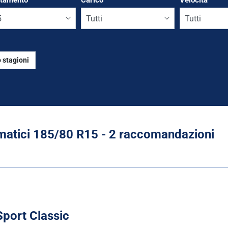
ttamento
*
Carico
Velocità
 stagioni
Run flat
atici ‎185/80 R15 - 2 raccomandazioni
port Classic