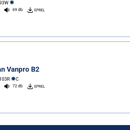
93
W
69 db
EPREL
n Vanpro B2
103
R
C
72 db
EPREL