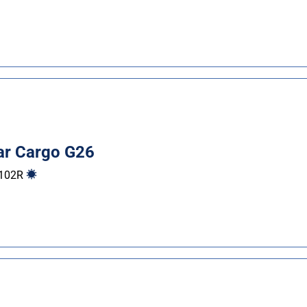
r Cargo G26
102
R