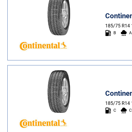
Più
Contine
opzioni
185/75 R14
B
A
Contine
185/75 R14
C
C