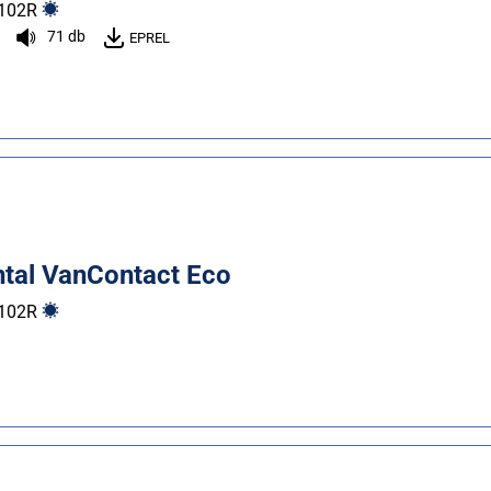
102
R
71 db
EPREL
ntal VanContact Eco
102
R