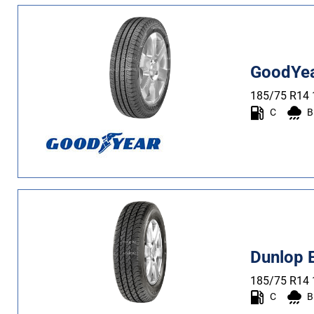
GoodYea
185/75 R14
C
B
Dunlop 
185/75 R14
C
B