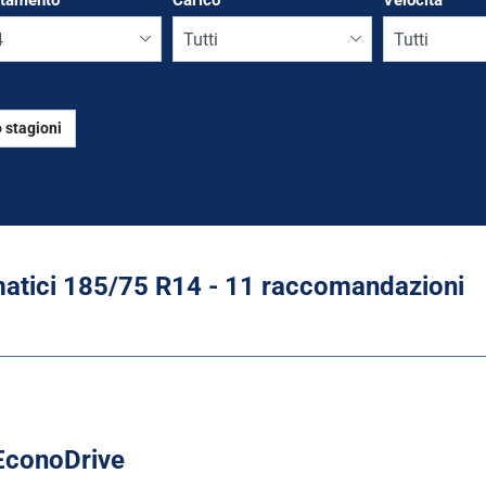
ttamento
*
Carico
Velocità
 stagioni
Run flat
tici ‎185/75 R14 - 11 raccomandazioni
EconoDrive