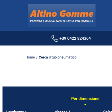
+39 0422 824364
Home
Cerca il tuo pneumatico
Per dimensione
Tab updated: Per dimensione