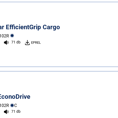
r EfficientGrip Cargo
102
R
71 db
EPREL
EconoDrive
102
R
C
71 db