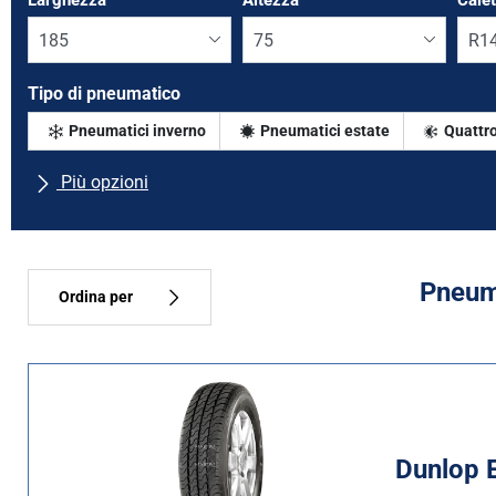
Larghezza
*
Altezza
*
Cale
Tipo di pneumatico
Pneumatici inverno
Pneumatici estate
Quattro
Più opzioni
Tutte le marche
Tipo di vettura
Pneuma
Ordina per
Tipo di pneumatico
Tutti i tipi (11)
Inverno (1)
Dunlop 