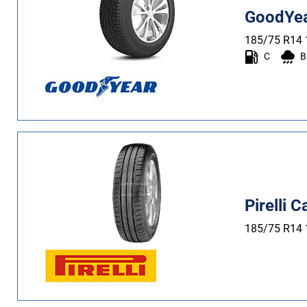
GoodYear
185/75 R14
C
B
Pirelli C
185/75 R14