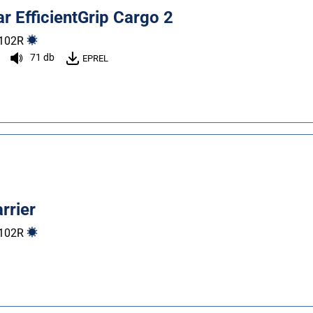
 EfficientGrip Cargo 2
102
R
71 db
EPREL
arrier
102
R