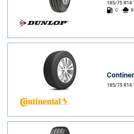
Estate (10)
185/75 R14
C
B
Quattro stagioni (0)
Tipo di vettura
Tutti i tipi (11)
Auto (0)
4X4 (0)
Contine
Furgone (11)
Camper (0)
185/75 R14
Run flat
Runflat (0)
Non Run flat (11)