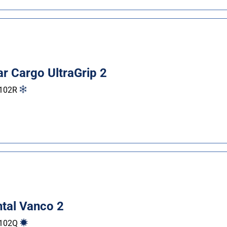
r Cargo UltraGrip 2
102
R
ntal Vanco 2
102
Q