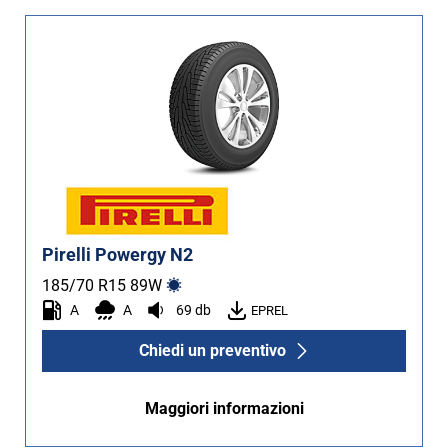
Pirelli Powergy N2
185/70 R15
89
W
A
A
69 db
EPREL
Chiedi un preventivo
Maggiori informazioni