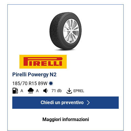
Pirelli Powergy N2
185/70 R15
89
W
A
A
71 db
EPREL
Chiedi un preventivo
Maggiori informazioni