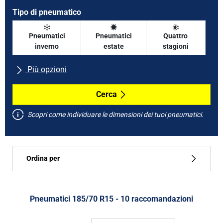
Tipo di pneumatico
Pneumatici
Pneumatici
Quattro
inverno
estate
stagioni
Più opzioni
Tutte le marche
Cerca
Scopri come individuare le dimensioni dei tuoi pneumatici.
Tipo di vettura
Ordina per
Run flat
Tipo di pneumatico
Pneumatici ‎185/70 R15 - 10 raccomandazioni
Tutti i tipi (10)