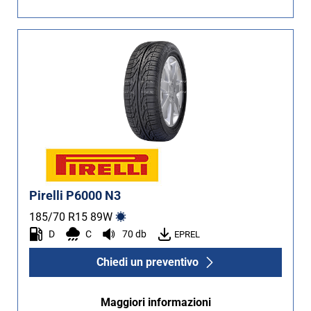
Pirelli P6000 N3
185/70 R15
89
W
D
C
70 db
EPREL
Chiedi un preventivo
Maggiori informazioni