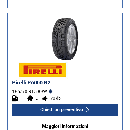
Non Run flat (10)
Più opzioni
Pirelli P6000 N2
185/70 R15
89
W
F
E
70 db
Chiedi un preventivo
Maggiori informazioni