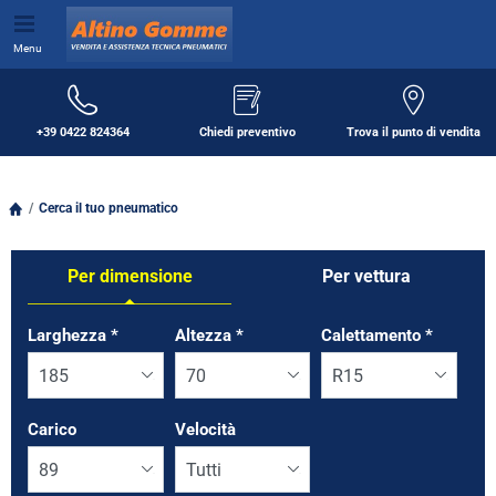
Menu
+39 0422 824364
Chiedi preventivo
Trova il punto di vendita
Cerca il tuo pneumatico
Per dimensione
Per vettura
Tab updated: Per dimensione
Larghezza
*
Altezza
*
Calettamento
*
Carico
Velocità