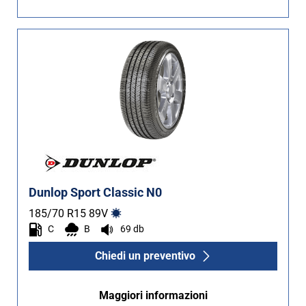
Dunlop Sport Classic N0
185/70 R15
89
V
C
B
69 db
Chiedi un preventivo
Maggiori informazioni