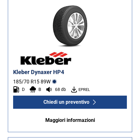
Kleber Dynaxer HP4
185/70 R15
89
W
D
B
68 db
EPREL
Chiedi un preventivo
Maggiori informazioni