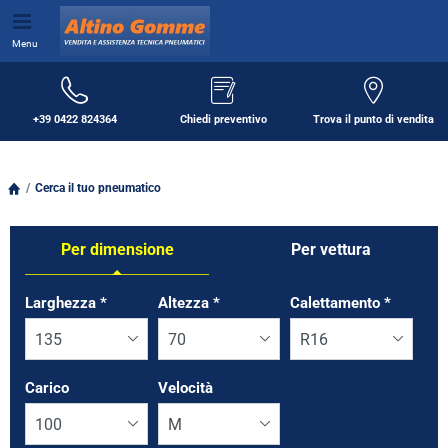
Menu
+39 0422 824364
Chiedi preventivo
Trova il punto di vendita
Cerca il tuo pneumatico
Per dimensione
Per vettura
Tab updated: Per dimensione
Larghezza
*
Altezza
*
Calettamento
*
Carico
Velocità