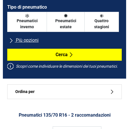
Tipo di pneumatico
Pneumatici
Pneumatici
Quattro
inverno
estate
stagioni
Più opzioni
Tutte le marche
Cerca
Scopri come individuare le dimensioni dei tuoi pneumatici.
Tipo di vettura
Ordina per
Run flat
Tipo di pneumatico
Pneumatici ‎135/70 R16 - 2 raccomandazioni
Tutti i tipi (2)