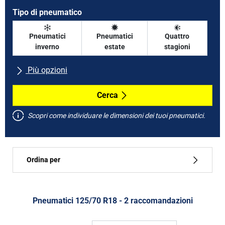
Tipo di pneumatico
Pneumatici
Pneumatici
Quattro
inverno
estate
stagioni
Più opzioni
Tutte le marche
Cerca
Scopri come individuare le dimensioni dei tuoi pneumatici.
Tipo di vettura
Ordina per
Run flat
Tipo di pneumatico
Pneumatici ‎125/70 R18 - 2 raccomandazioni
Tutti i tipi (2)