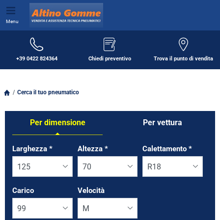
Menu
+39 0422 824364
Chiedi preventivo
Trova il punto di vendita
Cerca il tuo pneumatico
Per dimensione
Per vettura
Tab updated: Per dimensione
Larghezza
*
Altezza
*
Calettamento
*
Carico
Velocità