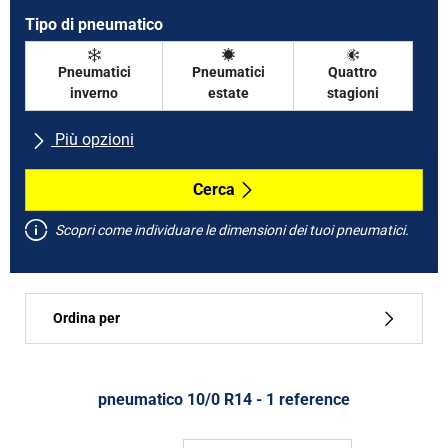
Tipo di pneumatico
Pneumatici
Pneumatici
Quattro
inverno
estate
stagioni
Più opzioni
Tutte le marche
Cerca
Scopri come individuare le dimensioni dei tuoi pneumatici.
Tipo di vettura
Ordina per
Run flat
Tipo di pneumatico
pneumatico ‎10/0 R14 - 1 reference
Tutti i tipi (1)