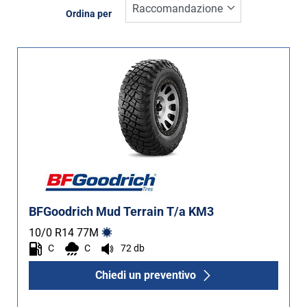
Inverno (0)
Ordina per
Estate (1)
Quattro stagioni (0)
Tipo di vettura
Tutti i tipi (1)
Auto (0)
4X4 (1)
Furgone (0)
BFGoodrich Mud Terrain T/a KM3
Camper (0)
10/0 R14
77
M
C
C
72 db
Chiedi un preventivo
Run flat
Runflat (0)