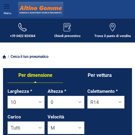
Menu
+39 0422 824364
Chiedi preventivo
Trova il punto di vendita
Cerca il tuo pneumatico
Per dimensione
Per vettura
Tab updated: Per dimensione
Larghezza
*
Altezza
*
Calettamento
*
Carico
Velocità